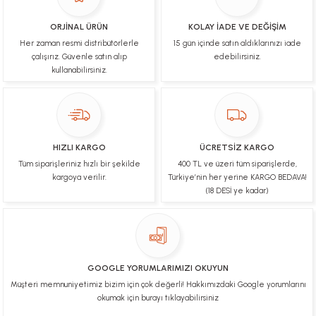
İşlerinde başarılılar, çok memnunum. Kaliteli orijinal
ürünler
ORJİNAL ÜRÜN
KOLAY İADE VE DEĞİŞİM
Her zaman resmi distribütörlerle
15 gün içinde satın aldıklarınızı iade
B... N... | 19/03/2025
çalışırız. Güvenle satın alıp
edebilirsiniz.
kullanabilirsiniz.
Çok hızlı bir şekilde tarafıma gönderildi Ürün
paketleme çok güzeldi Hediye için de Ayriyeten
Teşekkür ederim fiyatta gayet uygun
Ulviye tosun | 08/02/2025
HIZLI KARGO
ÜCRETSİZ KARGO
Orijinal ürün gönderdiğine inandığım bir firma ve
Tüm siparişleriniz hızlı bir şekilde
400 TL ve üzeri tüm siparişlerde,
kargoları ile yakından ilgileniyorlar.
kargoya verilir.
Türkiye’nin her yerine KARGO BEDAVA!
B... A... | 07/02/2025
(18 DESİ ye kadar)
Ürünüm sorunsuz bir hasarsız bir şekilde elime
ulaştı teşekkürler
U... t... | 04/02/2025
GOOGLE YORUMLARIMIZI OKUYUN
Müşteri memnuniyetimiz bizim için çok değerli! Hakkımızdaki Google yorumlarını
Mükemmel
okumak için burayı tıklayabilirsiniz
Hafize Eldemir | 24/01/2025