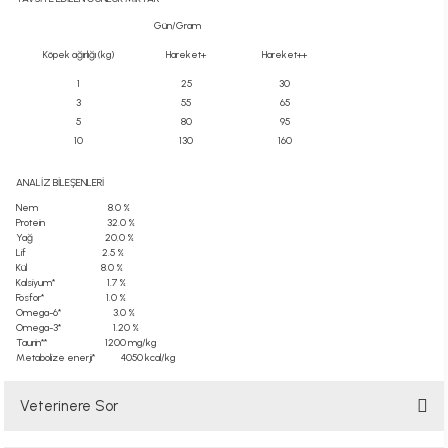
Gün/Gram
Köpek ağırlığı (kg)
Hareket+
Hareket++
1
25
30
3
55
65
5
80
95
10
130
160
ANALİZ BİLEŞENLERİ
Nem 8.0 %
Protein 32.0 %
Yağ 20.0 %
Lif 2.5 %
Kül 8.0 %
Kalsiyum* 1.7 %
Fosfor* 1.0 %
Omega-6* 3.0 %
Omega-3* 1.20 %
Taurin** 1200 mg/kg
Metabolize enerji* 4050 kcal/kg
Veterinere Sor