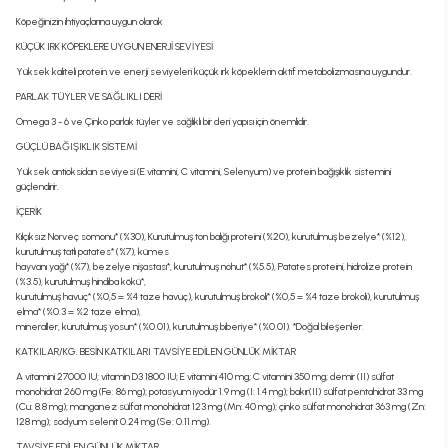
Köpeğinizin ihtiyaçlarına uygun olarak
KÜÇÜK IRK KÖPEKLERE UYGUN ENERJİ SEVİYESİ
Yüksek kaliteli protein ve enerji seviyeleri küçük ırk köpeklerin aktif metabolizmasına uygundur.
PARLAK TÜYLER VE SAĞLIKLI DERİ
Omega 3 - 6 ve Çinko parlak tüyler ve sağlıklı bir deri yapısı için önemlidir.
GÜÇLÜ BAĞIŞIKLIK SİSTEMİ
Yüksek antioksidan seviyesi (E vitamini, C vitamini, Selenyum) ve protein bağışıklık sistemini
güçlendirir.
İÇERİK
Kılçıksız Norveç somonu* (%30), Kurutulmuş ton balığı proteini (%20), kurutulmuş bezelye* (%12),
kurutulmuş tatlı patates* (%7), kümes
hayvanı yağı* (%7), bezelye nişastası*, kurutulmuş nohut* (%5.5), Patates proteini, hidrolize protein
(%3.5), kurutulmuş hindiba kökü*,
kurutulmuş havuç* (%0,5 = %4 taze havuç), kurutulmuş brokoli* (%0,5 = %4 taze brokoli), kurutulmuş
elma* (%0.3 = %2 taze elma),
mineraller, kurutulmuş yosun* (%0.01), kurutulmuş biberiye* (%0.01). *Doğal bileşenler.
KATKILAR/KG. BESİN KATKILARI TAVSİYE EDİLEN GÜNLÜK MİKTAR
A vitamini 27000 IU; vitamin D3 1800 IU; E vitamini 410 mg; C vitamini 350 mg; demir (II) sülfat
monohidrat 260 mg (Fe: 86 mg); potasyum iyodür 1.9 mg (I: 1.4 mg); bakır(II) sülfat pentahidrat 33 mg
(Cu: 8.8 mg); manganez sülfat monohidrat 123 mg (Mn: 40 mg); çinko sülfat monohidrat 363 mg (Zn:
128 mg); sodyum selenit 0.24 mg (Se: 0.11 mg).
TAVSİYE EDİLEN GÜNLÜK MİKTAR