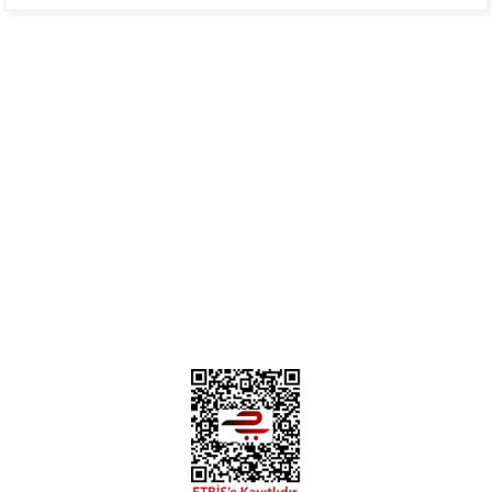
Mükemmel
H... B... | 24/01/2025
Üye Ol
İletişim
İade & İptal Koşulları
Kişisel Veriler Politikası
Hakkımızda
Mesafeli Satış Sözleşmesi
Gizlilik ve Güvenlik
Deneyimini Paylaş
Diğer yorumları göster
0312 394 0 443
Bizi Takip Edin
Instagram
Facebook