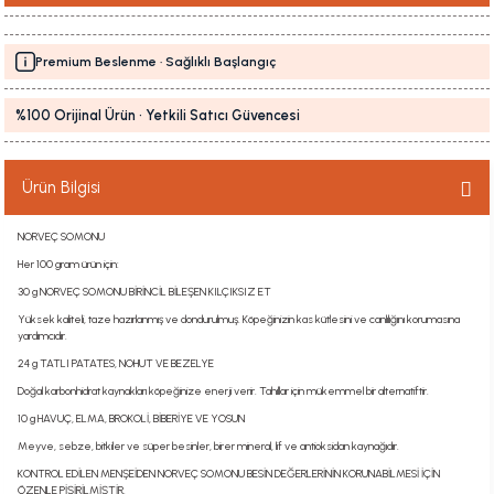
Premium Beslenme · Sağlıklı Başlangıç
%100 Orijinal Ürün · Yetkili Satıcı Güvencesi
Ürün Bilgisi
NORVEÇ SOMONU
Her 100 gram ürün için:
30 g NORVEÇ SOMONU BİRİNCİL BİLEŞEN KILÇIKSIZ ET
Yüksek kaliteli, taze hazırlanmış ve dondurulmuş. Köpeğinizin kas kütlesini ve canlılığını korumasına
yardımcıdır.
24 g TATLI PATATES, NOHUT VE BEZELYE
Doğal karbonhidrat kaynakları köpeğinize enerji verir. Tahıllar için mükemmel bir alternatiftir.
10 g HAVUÇ, ELMA, BROKOLİ, BİBERİYE VE YOSUN
Meyve, sebze, bitkiler ve süper besinler, birer mineral, lif ve antioksidan kaynağıdır.
KONTROL EDİLEN MENŞEİDEN NORVEÇ SOMONU BESİN DEĞERLERİNİN KORUNABİLMESİ İÇİN
ÖZENLE PİŞİRİLMİŞTİR.