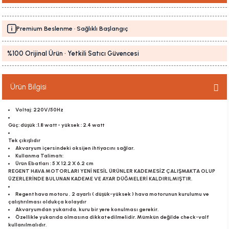
Premium Beslenme · Sağlıklı Başlangıç
%100 Orijinal Ürün · Yetkili Satıcı Güvencesi
Ürün Bilgisi
Voltaj: 220V/50Hz
Güç: düşük :1.8 watt - yüksek : 2.4 watt
Tek çıkışlıdır
Akvaryum içersindeki oksijen ihtiyacını sağlar.
Kullanma Talimatı:
Ürün Ebatları : 5 X 12.2 X 6.2 cm
REGENT HAVA MOTORLARI YENİ NESİL ÜRÜNLER KADEMESİZ ÇALIŞMAKTA OLUP
ÜZERLERİNDE BULUNAN KADEME VE AYAR DÜĞMELERİ KALDIRILMIŞTIR.
Regent hava motoru , 2 ayarlı ( düşük-yüksek ) hava motorunun kurulumu ve
çalıştırılması oldukça kolaydır
Akvaryumdan yukarıda, kuru bir yere konulması gerekir.
Özellikle yukarıda olmasına dikkat edilmelidir. Mümkün değilde check-valf
kullanılmalıdır.