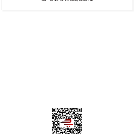
Hafize Eldemir | 24/01/2025
Mükemmel
H... B... | 24/01/2025
Üye Ol
İletişim
İade & İptal Koşulları
Kişisel Veriler Politikası
Hakkımızda
Mesafeli Satış Sözleşmesi
Gizlilik ve Güvenlik
Deneyimini Paylaş
Diğer yorumları göster
0312 394 0 443
Bizi Takip Edin
Instagram
Facebook