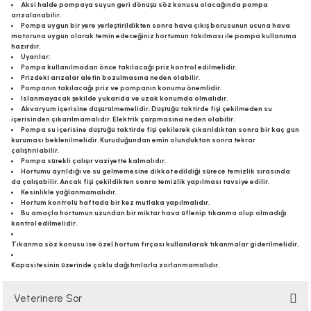
Aksi halde pompaya suyun geri dönüşü söz konusu olacağında pompa
arızalanabilir.
Pompa uygun bir yere yerleştirildikten sonra hava çıkış borusunun ucuna hava
motoruna uygun olarak temin edeceğiniz hortumun takılması ile pompa kullanıma
hazırdır.
Uyarılar:
Pompa kullanılmadan önce takılacağı priz kontrol edilmelidir.
Prizdeki arızalar aletin bozulmasına neden olabilir.
Pompanın takılacağı priz ve pompanın konumu önemlidir.
Islanmayacak şekilde yukarıda ve uzak konumda olmalıdır.
Akvaryum içerisine düşürülmemelidir. Düştüğü taktirde fişi çekilmeden su
içerisinden çıkarılmamalıdır. Elektrik çarpmasına neden olabilir.
Pompa su içerisine düştüğü taktirde fişi çekilerek çıkarıldıktan sonra bir kaç gün
kuruması beklenilmelidir. Kuruduğundan emin olunduktan sonra tekrar
çalıştırılabilir.
Pompa sürekli çalışır vaziyette kalmalıdır.
Hortumu ayrıldığı ve su gelmemesine dikkat edildiği sürece temizlik sırasında
da çalışabilir. Ancak fişi çekildikten sonra temizlik yapılması tavsiye edilir.
Kesinlikle yağlanmamalıdır.
Hortum kontrolü haftada bir kez mutlaka yapılmalıdır.
Bu amaçla hortumun uzundan bir miktar hava üflenip tıkanma olup olmadığı
kontrol edilmelidir.
Tıkanma söz konusu ise özel hortum fırçası kullanılarak tıkanmalar giderilmelidir.
Kapasitesinin üzerinde çoklu dağıtımlarla zorlanmamalıdır.
Veterinere Sor