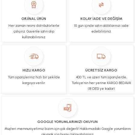
İşlerinde başarılılar, çok memnunum. Kaliteli orijinal
ürünler
ORJİNAL ÜRÜN
KOLAY İADE VE DEĞİŞİM
Her zaman resmi distribütörlerle
15 gün içinde satın aldıklarınızı iade
B... N... | 19/03/2025
çalışırız. Güvenle satın alıp
edebilirsiniz.
kullanabilirsiniz.
Çok hızlı bir şekilde tarafıma gönderildi Ürün
paketleme çok güzeldi Hediye için de Ayriyeten
Teşekkür ederim fiyatta gayet uygun
Ulviye tosun | 08/02/2025
HIZLI KARGO
ÜCRETSİZ KARGO
Orijinal ürün gönderdiğine inandığım bir firma ve
Tüm siparişleriniz hızlı bir şekilde
400 TL ve üzeri tüm siparişlerde,
kargoları ile yakından ilgileniyorlar.
kargoya verilir.
Türkiye’nin her yerine KARGO BEDAVA!
B... A... | 07/02/2025
(18 DESİ ye kadar)
Ürünüm sorunsuz bir hasarsız bir şekilde elime
ulaştı teşekkürler
U... t... | 04/02/2025
GOOGLE YORUMLARIMIZI OKUYUN
Müşteri memnuniyetimiz bizim için çok değerli! Hakkımızdaki Google yorumlarını
Mükemmel
okumak için burayı tıklayabilirsiniz