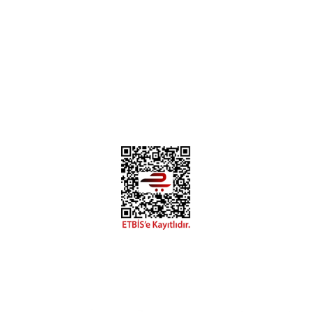
Deneyimini Paylaş
Diğer yorumları göster
0312 394 0 443
Bizi Takip Edin
Instagram
Facebook
Copyright 2018 miyavv.com BFS A.Ş Kuruluşudur
Tüm Kredi Kartı Bilgileriniz 256bit SSL Sertifikası ile korunmaktadır.