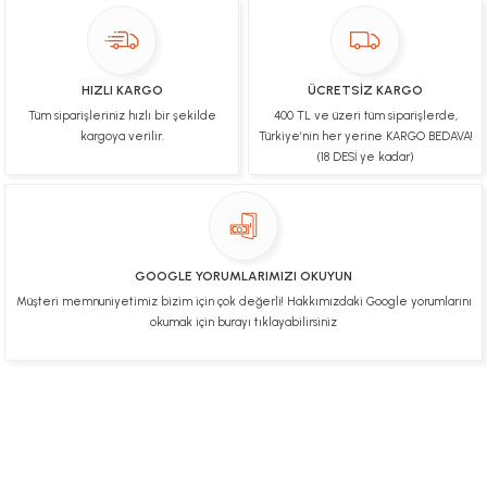
paketleme çok güzeldi Hediye için de Ayriyeten
Teşekkür ederim fiyatta gayet uygun
Ulviye tosun | 08/02/2025
HIZLI KARGO
ÜCRETSİZ KARGO
Orijinal ürün gönderdiğine inandığım bir firma ve
Tüm siparişleriniz hızlı bir şekilde
400 TL ve üzeri tüm siparişlerde,
kargoları ile yakından ilgileniyorlar.
kargoya verilir.
Türkiye’nin her yerine KARGO BEDAVA!
B... A... | 07/02/2025
(18 DESİ ye kadar)
Ürünüm sorunsuz bir hasarsız bir şekilde elime
ulaştı teşekkürler
U... t... | 04/02/2025
GOOGLE YORUMLARIMIZI OKUYUN
Müşteri memnuniyetimiz bizim için çok değerli! Hakkımızdaki Google yorumlarını
Mükemmel
okumak için burayı tıklayabilirsiniz
Hafize Eldemir | 24/01/2025
Mükemmel
H... B... | 24/01/2025
Üye Ol
İletişim
İade & İptal Koşulları
Kişisel Veriler Politikası
Hakkımızda
Mesafeli Satış Sözleşmesi
Gizlilik ve Güvenlik