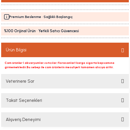
Premium Beslenme · Sağlıklı Başlangıç
%100 Orijinal Ürün · Yetkili Satıcı Güvencesi
Ürün Bilgisi
Cam ürünler ( akvaryumlar,ısıtıcılar,florasanlar) kargo sigorta kapsamına
girmemektedir.Bu sebep ile cam ürünlerin mesuliyeti tamamen alıcıya aittir.
Veterinere Sor
Taksit Seçenekleri
Sorularınızı buradan sorabilirsiniz. Veteriner ekibimiz en kısa sürede
sorunuzu yanıtlayacaktır
Alışveriş Deneyimi
Soru Sor