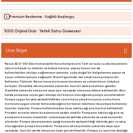
Premium Beslenme · Sağlıklı Başlangıç
%100 Orijinal Ürün · Yetkili Satıcı Güvencesi
Ürün Bilgisi
Resun ACO-001 Electromanyetik Hava Kompresörü Tatlı ve tuzlu su akvaryumların
yanısıra büyük su tankları ve bahçe havuzu, yapay havuz için de
kullanılabilen,oksijen sağlamanın yanında, suda doğal bir dalgalanma yapan ve
suyun sirkülasyonunu sağlayan,18 watt gücünde; tek çıkışlı hava pompasıdır.
Kullanma Talimatı; Resun hava motorunun kurulumu ve çalıştırılması oldukça
kolaydır. Öncelikle akvaryumdan yukarıda, kuru bir yere konulması gerekir.
Özellikle yukarıda olmasına veya aynı seviyede olmasına dikkat edilmelidir. Aksi
halde pompaya suyun geri dönüşü söz konusu olacağında pompa arızalanabilir.
Pompa uygun bir yere yerleştirildikten sonra hava çıkış borusunun ucuna hava
motoruna uygun olarak temin edeceğiniz hortumun takılması ile pompa kullanıma
hazırdır. Uyarılar; Pompa kullanılmadan önce takılacağı priz kontrol edilmelidir.
Prizdeki arızalar aletin bozulmasına neden olabilir. Pompanın takılacağı priz ve
pompanın konumu önemlidir. Islanmayacak şekilde yukarıda ve uzak konumda
olmalıdır. Pompa akvaryumdan aşağı konumda yerleştirildiği taktirde geri su akışı
olacağından pompa bozulabilir. Pompanın akvaryumdan yukarıda veya aynı
seviyede ; kuru bir yerde olmasına özen gösterilmelidir. Pompa su içerisine düştüğü