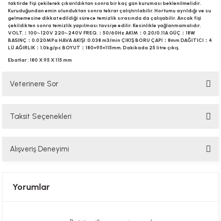
taktirde fişi çekilerek çıkarıldıktan sonra bir kaç gün kuruması beklenilmelidir.
Kuruduğundan emin olunduktan sonra tekrar çalıştırılabilir. Hortumu ayrıldığı ve su
gelmemesine dikkat edildiği sürece temizlik sırasında da çalışabilir. Ancak fişi
çekildikten sonra temizlik yapılması tavsiye edilir. Kesinlikle yağlanmamalıdır.
VOLT.：100~120V 220~240V FREQ.：50/60Hz AKIM：0.20/0.11A GÜÇ：18W
BASINÇ：0.020MPa HAVA AKIŞI :0.038 m3/min ÇIKIŞ BORU ÇAPI：8mm DAĞITICI：4
LÜ AĞIRLIK：1.0kg/pc BOYUT：180×95×115mm. Dakikada 25 litre çıkış.
Ebatlar : 180 X 95 X 115 mm
Veterinere Sor
Taksit Seçenekleri
Sorularınızı buradan sorabilirsiniz. Veteriner ekibimiz en kısa sürede
sorunuzu yanıtlayacaktır
Alışveriş Deneyimi
Soru Sor
Hızlı davranış , taze mama teşekkür ediyorum
Yorumlar
Alla Sakaoğlu | 27/08/2025
her sey harika, tesekkurler