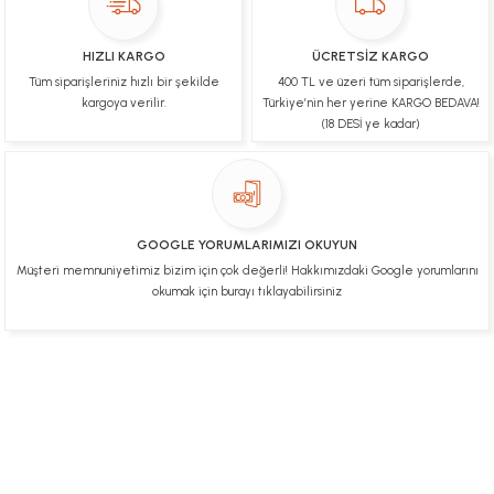
Ulviye tosun | 08/02/2025
HIZLI KARGO
ÜCRETSİZ KARGO
Orijinal ürün gönderdiğine inandığım bir firma ve
Tüm siparişleriniz hızlı bir şekilde
400 TL ve üzeri tüm siparişlerde,
kargoları ile yakından ilgileniyorlar.
kargoya verilir.
Türkiye’nin her yerine KARGO BEDAVA!
B... A... | 07/02/2025
(18 DESİ ye kadar)
Ürünüm sorunsuz bir hasarsız bir şekilde elime
ulaştı teşekkürler
U... t... | 04/02/2025
GOOGLE YORUMLARIMIZI OKUYUN
Müşteri memnuniyetimiz bizim için çok değerli! Hakkımızdaki Google yorumlarını
Mükemmel
okumak için burayı tıklayabilirsiniz
Hafize Eldemir | 24/01/2025
Mükemmel
H... B... | 24/01/2025
Üye Ol
İletişim
İade & İptal Koşulları
Kişisel Veriler Politikası
Hakkımızda
Mesafeli Satış Sözleşmesi
Gizlilik ve Güvenlik
Deneyimini Paylaş
Diğer yorumları göster