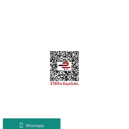
0312 394 0 443
Bizi Takip Edin
Instagram
Facebook
Copyright 2018 miyavv.com BFS A.Ş Kuruluşudur
Tüm Kredi Kartı Bilgileriniz 256bit SSL Sertifikası ile korunmaktadır.
Whatsapp