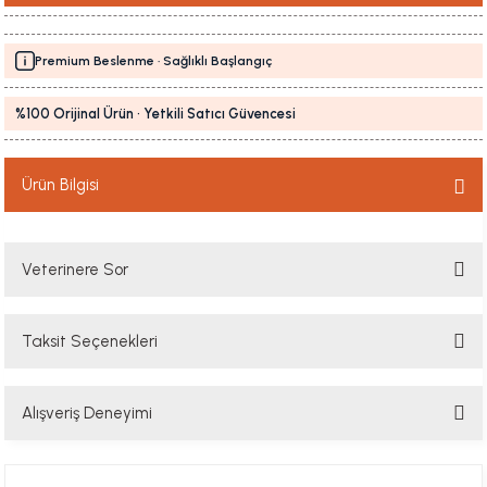
Premium Beslenme · Sağlıklı Başlangıç
%100 Orijinal Ürün · Yetkili Satıcı Güvencesi
Ürün Bilgisi
Veterinere Sor
Taksit Seçenekleri
Sorularınızı buradan sorabilirsiniz. Veteriner ekibimiz en kısa sürede
sorunuzu yanıtlayacaktır
Alışveriş Deneyimi
Soru Sor
Hızlı davranış , taze mama teşekkür ediyorum