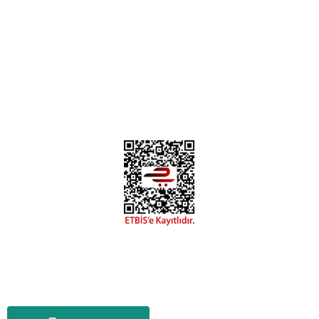
0312 394 0 443
Bizi Takip Edin
Instagram
Facebook
Copyright 2018 miyavv.com BFS A.Ş Kuruluşudur
Tüm Kredi Kartı Bilgileriniz 256bit SSL Sertifikası ile korunmaktadır.