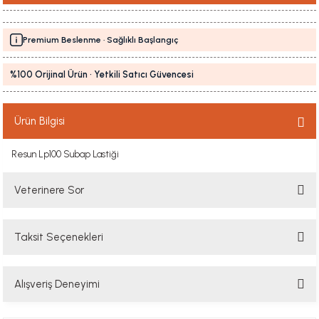
Premium Beslenme · Sağlıklı Başlangıç
%100 Orijinal Ürün · Yetkili Satıcı Güvencesi
Ürün Bilgisi
Resun Lp100 Subap Lastiği
Veterinere Sor
Taksit Seçenekleri
Sorularınızı buradan sorabilirsiniz. Veteriner ekibimiz en kısa sürede
sorunuzu yanıtlayacaktır
Alışveriş Deneyimi
Soru Sor
Hızlı davranış , taze mama teşekkür ediyorum