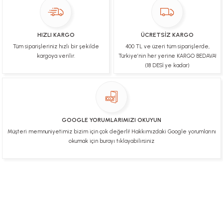
Teşekkür ederim fiyatta gayet uygun
Ulviye tosun | 08/02/2025
HIZLI KARGO
ÜCRETSİZ KARGO
Orijinal ürün gönderdiğine inandığım bir firma ve
Tüm siparişleriniz hızlı bir şekilde
400 TL ve üzeri tüm siparişlerde,
kargoları ile yakından ilgileniyorlar.
kargoya verilir.
Türkiye’nin her yerine KARGO BEDAVA!
B... A... | 07/02/2025
(18 DESİ ye kadar)
Ürünüm sorunsuz bir hasarsız bir şekilde elime
ulaştı teşekkürler
U... t... | 04/02/2025
GOOGLE YORUMLARIMIZI OKUYUN
Müşteri memnuniyetimiz bizim için çok değerli! Hakkımızdaki Google yorumlarını
Mükemmel
okumak için burayı tıklayabilirsiniz
Hafize Eldemir | 24/01/2025
Mükemmel
H... B... | 24/01/2025
Üye Ol
İletişim
İade & İptal Koşulları
Kişisel Veriler Politikası
Hakkımızda
Mesafeli Satış Sözleşmesi
Gizlilik ve Güvenlik
Deneyimini Paylaş
Diğer yorumları göster