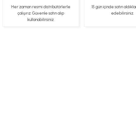
ederim
Her zaman resmi distribütörlerle
15 gün içinde satın aldıkla
YİGİDİM İNAK | 03/04/2025
çalışırız. Güvenle satın alıp
edebilirsiniz.
kullanabilirsiniz.
İşlerinde başarılılar, çok memnunum. Kaliteli orijinal ürünler
B... N... | 19/03/2025
Çok hızlı bir şekilde tarafıma gönderildi Ürün paketleme çok güzeldi
Hediye için de Ayriyeten Teşekkür ederim fiyatta gayet uygun
Ulviye tosun | 08/02/2025
Üye Ol
İletişim
İade & İptal Koşul
Orijinal ürün gönderdiğine inandığım bir firma ve kargoları ile yakından
ilgileniyorlar.
B... A... | 07/02/2025
Ürünüm sorunsuz bir hasarsız bir şekilde elime ulaştı teşekkürler
U... t... | 04/02/2025