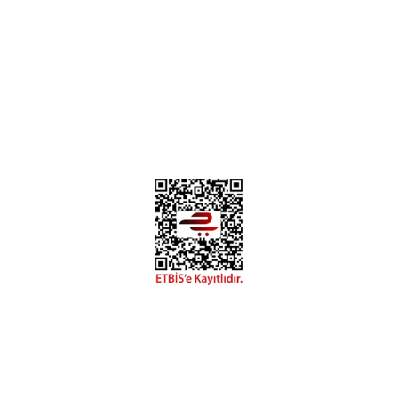
Instagram
Facebook
Diğer yorumları göster
Copyright 2018 miyavv.com BFS A.Ş Kuruluşudur
 Kredi Kartı Bilgileriniz 256bit SSL Sertifikası ile korunmakta