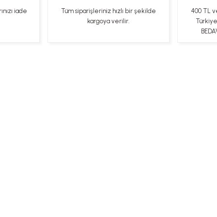
rınızı iade
Tüm siparişleriniz hızlı bir şekilde
400 TL v
kargoya verilir.
Türkiy
BEDAV
ları
Kişisel Veriler Politikası
Hakkımızda
Mesafeli Satı
Bizi Takip Edin