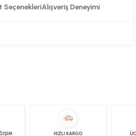
t Seçenekleri
Alışveriş Deneyimi
ekibimiz en kısa sürede sorunuzu yanıtlayacaktır
 Sor
EĞİŞİM
HIZLI KARGO
ÜC