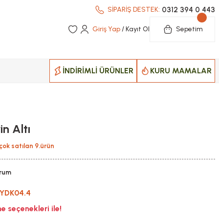
0312 394 0 443
SİPARİŞ DESTEK:
Giriş Yap
/ Kayıt Ol
Sepetim
İNDİRİMLİ ÜRÜNLER
KURU MAMALAR
n Altı
çok satılan 9.ürün
orum
YDK04.4
 seçenekleri ile!