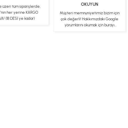
OKUYUN
e üzeri tüm siparişlerde,
e’nin her yerine KARGO
Müşteri memnuniyetimiz bizim için
A! (18 DESİ ye kadar)
çok değerli! Hakkımızdaki Google
yorumlarını okumak için burayı
tıklayabilirsiniz
ş Sözleşmesi
Gizlilik ve Güvenlik