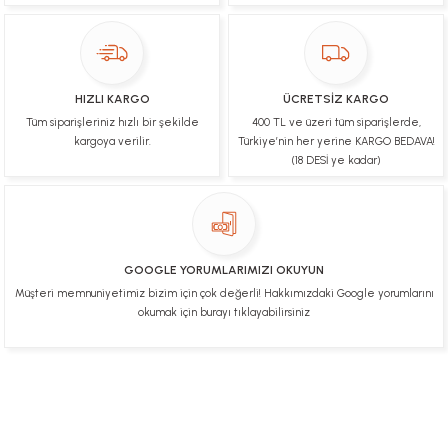
Ulviye tosun | 08/02/2025
Orijinal ürün gönderdiğine inandığım bir firma ve
kargoları ile yakından ilgileniyorlar.
HIZLI KARGO
ÜCRETSİZ KARGO
B... A... | 07/02/2025
Tüm siparişleriniz hızlı bir şekilde
400 TL ve üzeri tüm siparişlerde,
kargoya verilir.
Türkiye’nin her yerine KARGO BEDAVA!
Ürünüm sorunsuz bir hasarsız bir şekilde elime
(18 DESİ ye kadar)
ulaştı teşekkürler
U... t... | 04/02/2025
Mükemmel
GOOGLE YORUMLARIMIZI OKUYUN
Hafize Eldemir | 24/01/2025
Müşteri memnuniyetimiz bizim için çok değerli! Hakkımızdaki Google yorumlarını
okumak için burayı tıklayabilirsiniz
Mükemmel
H... B... | 24/01/2025
Üye Ol
İletişim
İade & İptal Koşulları
Kişisel Veriler Politikası
Deneyimini Paylaş
Diğer yorumları göster
Hakkımızda
Mesafeli Satış Sözleşmesi
Gizlilik ve Güvenlik