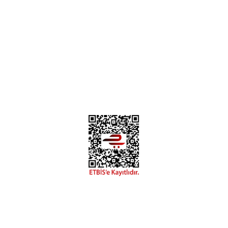
0312 394 0 443
Bizi Takip Edin
Instagram
Facebook
Copyright 2018 miyavv.com BFS A.Ş Kuruluşudur
Tüm Kredi Kartı Bilgileriniz 256bit SSL Sertifikası ile korunmaktadır.