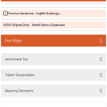
Premium Beslenme · Sağlıklı Başlangıç
%100 Orijinal Ürün · Yetkili Satıcı Güvencesi
Ürün Bilgisi
Veterinere Sor
Taksit Seçenekleri
Sorularınızı buradan sorabilirsiniz. Veteriner ekibimiz en kısa sürede
sorunuzu yanıtlayacaktır
Alışveriş Deneyimi
Soru Sor
Hızlı davranış , taze mama teşekkür ediyorum