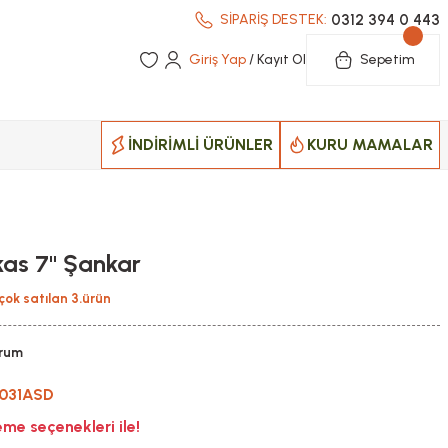
0312 394 0 443
SİPARİŞ DESTEK:
Giriş Yap
/ Kayıt Ol
Sepetim
İNDİRİMLİ ÜRÜNLER
KURU MAMALAR
s 7'' Şankar
çok satılan 3.ürün
orum
031ASD
me seçenekleri ile!