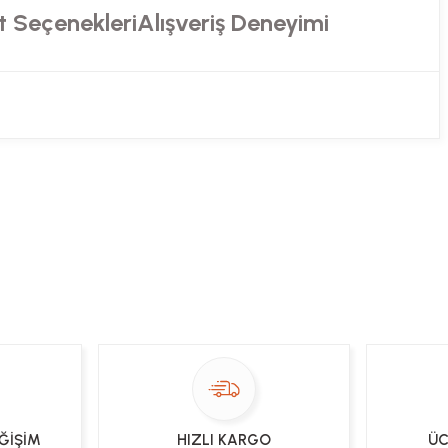
t Seçenekleri
Alışveriş Deneyimi
ekibimiz en kısa sürede sorunuzu yanıtlayacaktır
 Sor
EĞİŞİM
HIZLI KARGO
ÜC