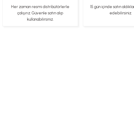
Her zaman resmi distribütörlerle
15 gün içinde satın aldıkla
YİGİDİM İNAK | 03/04/2025
çalışırız. Güvenle satın alıp
edebilirsiniz.
kullanabilirsiniz.
İşlerinde başarılılar, çok memnunum. Kaliteli orijinal ürünler
B... N... | 19/03/2025
Çok hızlı bir şekilde tarafıma gönderildi Ürün paketleme çok güzeldi
Hediye için de Ayriyeten Teşekkür ederim fiyatta gayet uygun
Ulviye tosun | 08/02/2025
Üye Ol
İletişim
İade & İptal Koşul
Orijinal ürün gönderdiğine inandığım bir firma ve kargoları ile yakından
ilgileniyorlar.
B... A... | 07/02/2025
Ürünüm sorunsuz bir hasarsız bir şekilde elime ulaştı teşekkürler
U... t... | 04/02/2025