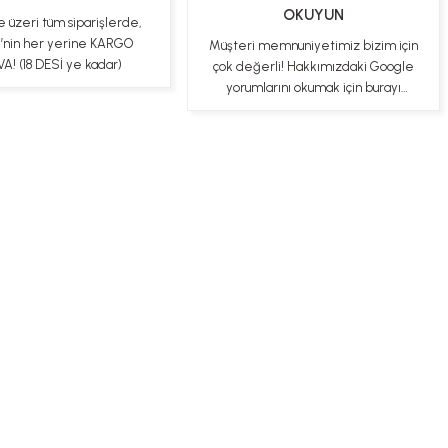
OKUYUN
e üzeri tüm siparişlerde,
e’nin her yerine KARGO
Müşteri memnuniyetimiz bizim için
A! (18 DESİ ye kadar)
çok değerli! Hakkımızdaki Google
yorumlarını okumak için burayı
tıklayabilirsiniz
ş Sözleşmesi
Gizlilik ve Güvenlik