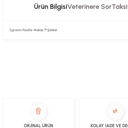
Ürün Bilgisi
Veterinere Sor
Taksi
Sgroom Poodle Makas 7" Şankar
Hızlı davranış , taze mama teşekkür ediyorum
Sorularınızı buradan sorabilirsiniz. Veteriner 
Alla Sakaoğlu | 27/08/2025
her sey harika, tesekkurler
Soru
E... T... | 05/05/2025
gönül rahatlığıyla alışveriş yapabilirsiniz
Sezen Çakır | 03/05/2025
Gercekten paketleme ve kargo hizi cok iyiydi hediyeniz icin cok tesekkur
ORJİNAL ÜRÜN
KOLAY İADE VE D
ederim