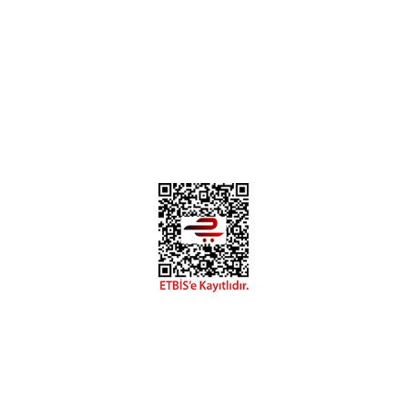
Instagram
Facebook
Diğer yorumları göster
Copyright 2018 miyavv.com BFS A.Ş Kuruluşudur
 Kredi Kartı Bilgileriniz 256bit SSL Sertifikası ile korunmakta