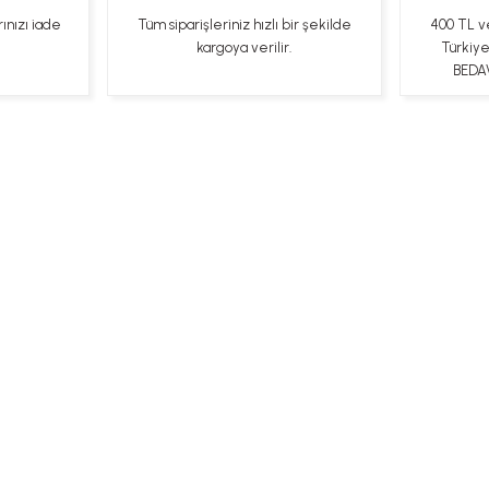
rınızı iade
Tüm siparişleriniz hızlı bir şekilde
400 TL v
kargoya verilir.
Türkiy
BEDAV
ları
Kişisel Veriler Politikası
Hakkımızda
Mesafeli Satı
Bizi Takip Edin