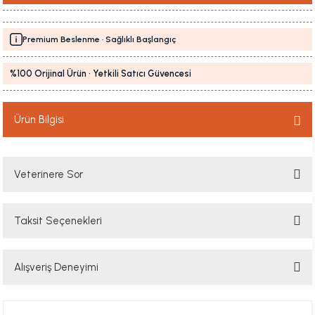
Premium Beslenme · Sağlıklı Başlangıç
%100 Orijinal Ürün · Yetkili Satıcı Güvencesi
Ürün Bilgisi
Veterinere Sor
Taksit Seçenekleri
Sorularınızı buradan sorabilirsiniz. Veteriner ekibimiz en kısa sürede
sorunuzu yanıtlayacaktır
Alışveriş Deneyimi
Soru Sor
Hızlı davranış , taze mama teşekkür ediyorum