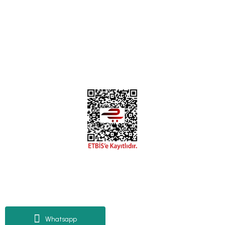
0312 394 0 443
Bizi Takip Edin
Instagram
Facebook
Copyright 2018 miyavv.com BFS A.Ş Kuruluşudur
Tüm Kredi Kartı Bilgileriniz 256bit SSL Sertifikası ile korunmaktadır.
Whatsapp