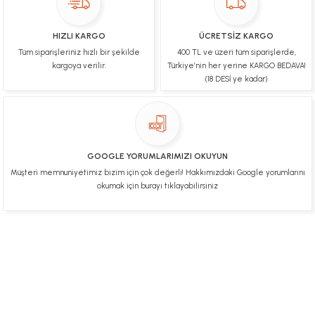
Ulviye tosun | 08/02/2025
HIZLI KARGO
ÜCRETSİZ KARGO
Orijinal ürün gönderdiğine inandığım bir firma ve
Tüm siparişleriniz hızlı bir şekilde
400 TL ve üzeri tüm siparişlerde,
kargoları ile yakından ilgileniyorlar.
kargoya verilir.
Türkiye’nin her yerine KARGO BEDAVA!
B... A... | 07/02/2025
(18 DESİ ye kadar)
Ürünüm sorunsuz bir hasarsız bir şekilde elime
ulaştı teşekkürler
U... t... | 04/02/2025
GOOGLE YORUMLARIMIZI OKUYUN
Müşteri memnuniyetimiz bizim için çok değerli! Hakkımızdaki Google yorumlarını
Mükemmel
okumak için burayı tıklayabilirsiniz
Hafize Eldemir | 24/01/2025
Mükemmel
H... B... | 24/01/2025
Üye Ol
İletişim
İade & İptal Koşulları
Kişisel Veriler Politikası
Hakkımızda
Mesafeli Satış Sözleşmesi
Gizlilik ve Güvenlik
Deneyimini Paylaş
Diğer yorumları göster