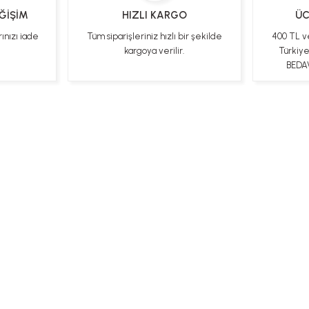
EĞİŞİM
HIZLI KARGO
ÜC
rınızı iade
Tüm siparişleriniz hızlı bir şekilde
400 TL v
kargoya verilir.
Türkiy
BEDAV
ları
Kişisel Veriler Politikası
Hakkımızda
Mesafeli Satı
Bizi Takip Edin