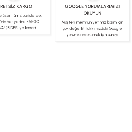
RETSİZ KARGO
GOOGLE YORUMLARIMIZI
OKUYUN
e üzeri tüm siparişlerde,
e’nin her yerine KARGO
Müşteri memnuniyetimiz bizim için
A! (18 DESİ ye kadar)
çok değerli! Hakkımızdaki Google
yorumlarını okumak için burayı
tıklayabilirsiniz
ş Sözleşmesi
Gizlilik ve Güvenlik