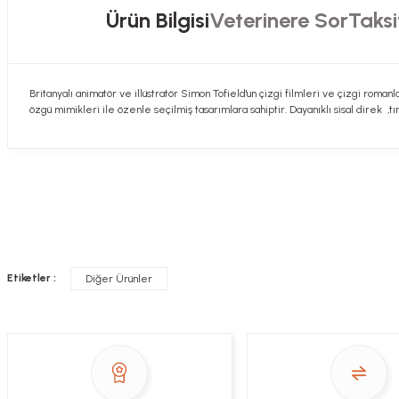
Ürün Bilgisi
Veterinere Sor
Taksi
Britanyalı animatör ve illüstratör Simon Tofield'un çizgi filmleri ve çizgi roma
özgü mimikleri ile özenle seçilmiş tasarımlara sahiptir. Dayanıklı sisal direk ,tı
Hızlı davranış , taze mama teşekkür ediyorum
Sorularınızı buradan sorabilirsiniz. Veteriner 
Alla Sakaoğlu | 27/08/2025
her sey harika, tesekkurler
Soru
Etiketler :
Diğer Ürünler
E... T... | 05/05/2025
gönül rahatlığıyla alışveriş yapabilirsiniz
Sezen Çakır | 03/05/2025