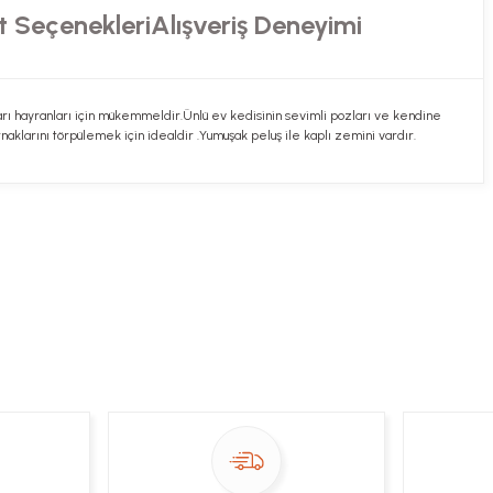
t Seçenekleri
Alışveriş Deneyimi
nları hayranları için mükemmeldir.Ünlü ev kedisinin sevimli pozları ve kendine
rnaklarını törpülemek için idealdir .Yumuşak peluş ile kaplı zemini vardır.
ekibimiz en kısa sürede sorunuzu yanıtlayacaktır
 Sor