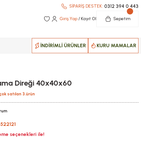
0312 394 0 443
SİPARİŞ DESTEK:
Giriş Yap
/ Kayıt Ol
Sepetim
İNDİRİMLİ ÜRÜNLER
KURU MAMALAR
ama Direği 40x40x60
çok satılan 3.ürün
orum
522121
me seçenekleri ile!