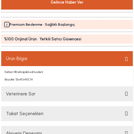
Gelince Haber Ver
Premium Beslenme · Sağlıklı Başlangıç
%100 Orijinal Ürün · Yetkili Satıcı Güvencesi
Ürün Bilgisi
Karbon filtreli kapalı kedi tuvaleti.
Boyutlar: 56x40x40CM
Veterinere Sor
Taksit Seçenekleri
Sorularınızı buradan sorabilirsiniz. Veteriner ekibimiz en kısa sürede
sorunuzu yanıtlayacaktır
Alışveriş Deneyimi