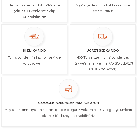
Her zaman resmi distribütörlerle
15 gün içinde satın aldıklarınızı iade
Çok hızlı bir şekilde tarafıma gönderildi Ürün
paketleme çok güzeldi Hediye için de Ayriyeten
çalışırız. Güvenle satın alıp
edebilirsiniz.
Teşekkür ederim fiyatta gayet uygun
kullanabilirsiniz.
Ulviye tosun | 08/02/2025
Orijinal ürün gönderdiğine inandığım bir firma ve
kargoları ile yakından ilgileniyorlar.
HIZLI KARGO
ÜCRETSİZ KARGO
B... A... | 07/02/2025
Tüm siparişleriniz hızlı bir şekilde
400 TL ve üzeri tüm siparişlerde,
kargoya verilir.
Türkiye’nin her yerine KARGO BEDAVA!
Ürünüm sorunsuz bir hasarsız bir şekilde elime
(18 DESİ ye kadar)
ulaştı teşekkürler
U... t... | 04/02/2025
Mükemmel
GOOGLE YORUMLARIMIZI OKUYUN
Hafize Eldemir | 24/01/2025
Müşteri memnuniyetimiz bizim için çok değerli! Hakkımızdaki Google yorumlarını
okumak için burayı tıklayabilirsiniz
Mükemmel
H... B... | 24/01/2025