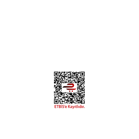
Instagram
Facebook
Diğer yorumları göster
Copyright 2018 miyavv.com BFS A.Ş Kuruluşudur
 Kredi Kartı Bilgileriniz 256bit SSL Sertifikası ile korunmakta