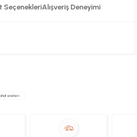
t Seçenekleri
Alışveriş Deneyimi
ekibimiz en kısa sürede sorunuzu yanıtlayacaktır
 Sor
ahat ürünleri