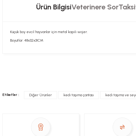
Ürün Bilgisi
Veterinere Sor
Taksi
Küçük boy evcil hayvanlar için metal kapılı wojer.
Boyutlar: 48x32x31CM
Hızlı davranış , taze mama teşekkür ediyorum
Sorularınızı buradan sorabilirsiniz. Veteriner 
Alla Sakaoğlu | 27/08/2025
her sey harika, tesekkurler
Soru
Etiketler :
Diğer Ürünler
kedi taşıma çantası
kedi taşıma ve sey
E... T... | 05/05/2025
gönül rahatlığıyla alışveriş yapabilirsiniz
Sezen Çakır | 03/05/2025