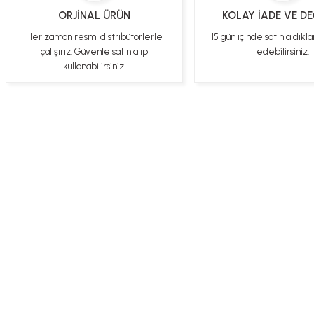
Gercekten paketleme ve kargo hizi cok iyiydi hediyeniz icin cok tesekkur
ORJİNAL ÜRÜN
KOLAY İADE VE D
ederim
Her zaman resmi distribütörlerle
15 gün içinde satın aldıkla
YİGİDİM İNAK | 03/04/2025
çalışırız. Güvenle satın alıp
edebilirsiniz.
kullanabilirsiniz.
İşlerinde başarılılar, çok memnunum. Kaliteli orijinal ürünler
B... N... | 19/03/2025
Çok hızlı bir şekilde tarafıma gönderildi Ürün paketleme çok güzeldi
Hediye için de Ayriyeten Teşekkür ederim fiyatta gayet uygun
Ulviye tosun | 08/02/2025
Üye Ol
İletişim
İade & İptal Koşul
Orijinal ürün gönderdiğine inandığım bir firma ve kargoları ile yakından
ilgileniyorlar.
B... A... | 07/02/2025
Ürünüm sorunsuz bir hasarsız bir şekilde elime ulaştı teşekkürler
U... t... | 04/02/2025