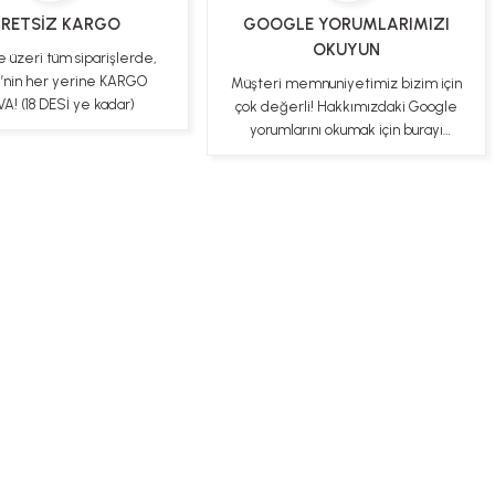
RETSİZ KARGO
GOOGLE YORUMLARIMIZI
OKUYUN
e üzeri tüm siparişlerde,
e’nin her yerine KARGO
Müşteri memnuniyetimiz bizim için
A! (18 DESİ ye kadar)
çok değerli! Hakkımızdaki Google
yorumlarını okumak için burayı
tıklayabilirsiniz
ş Sözleşmesi
Gizlilik ve Güvenlik