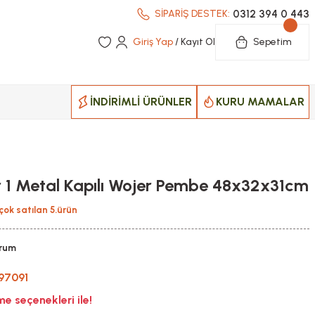
0312 394 0 443
SİPARİŞ DESTEK:
Giriş Yap
/ Kayıt Ol
Sepetim
İNDİRİMLİ ÜRÜNLER
KURU MAMALAR
r 1 Metal Kapılı Wojer Pembe 48x32x31cm
çok satılan 5.ürün
orum
97091
 seçenekleri ile!