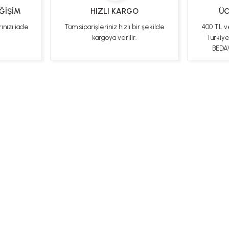
EĞİŞİM
HIZLI KARGO
ÜC
rınızı iade
Tüm siparişleriniz hızlı bir şekilde
400 TL v
kargoya verilir.
Türkiy
BEDAV
ları
Kişisel Veriler Politikası
Hakkımızda
Mesafeli Satı
Bizi Takip Edin