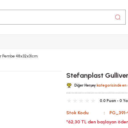
ojer Pembe 48x32x31cm
Stefanplast Gullive
Diğer Herşey
kategorisinde en 
0.0 Puan - 0 Y
Stok Kodu
PG_391-
*62,30 TL den başlayan ödeme