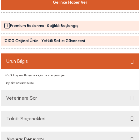
Gelince Haber Ver
Premium Beslenme · Sağlıklı Başlangıç
%100 Orijinal Ürün · Yetkili Satıcı Güvencesi
Ürün Bilgisi
Küçük boy evcil hayvanlar için metal kapılı wojer.
Boyutlar: 55x36x35CM
Veterinere Sor
Taksit Seçenekleri
Sorularınızı buradan sorabilirsiniz. Veteriner ekibimiz en kısa sürede
sorunuzu yanıtlayacaktır
Alışveriş Deneyimi