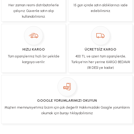
Her zaman resmi distribütörlerle
15 gün içinde satın aldıklarınızı iade
Çok hızlı bir şekilde tarafıma gönderildi Ürün
paketleme çok güzeldi Hediye için de Ayriyeten
çalışırız. Güvenle satın alıp
edebilirsiniz.
Teşekkür ederim fiyatta gayet uygun
kullanabilirsiniz.
Ulviye tosun | 08/02/2025
Orijinal ürün gönderdiğine inandığım bir firma ve
kargoları ile yakından ilgileniyorlar.
HIZLI KARGO
ÜCRETSİZ KARGO
B... A... | 07/02/2025
Tüm siparişleriniz hızlı bir şekilde
400 TL ve üzeri tüm siparişlerde,
kargoya verilir.
Türkiye’nin her yerine KARGO BEDAVA!
Ürünüm sorunsuz bir hasarsız bir şekilde elime
(18 DESİ ye kadar)
ulaştı teşekkürler
U... t... | 04/02/2025
Mükemmel
GOOGLE YORUMLARIMIZI OKUYUN
Hafize Eldemir | 24/01/2025
Müşteri memnuniyetimiz bizim için çok değerli! Hakkımızdaki Google yorumlarını
okumak için burayı tıklayabilirsiniz
Mükemmel
H... B... | 24/01/2025