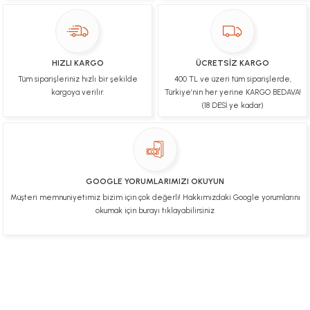
paketleme çok güzeldi Hediye için de Ayriyeten
Teşekkür ederim fiyatta gayet uygun
Ulviye tosun | 08/02/2025
HIZLI KARGO
ÜCRETSİZ KARGO
Orijinal ürün gönderdiğine inandığım bir firma ve
Tüm siparişleriniz hızlı bir şekilde
400 TL ve üzeri tüm siparişlerde,
kargoları ile yakından ilgileniyorlar.
kargoya verilir.
Türkiye’nin her yerine KARGO BEDAVA!
B... A... | 07/02/2025
(18 DESİ ye kadar)
Ürünüm sorunsuz bir hasarsız bir şekilde elime
ulaştı teşekkürler
U... t... | 04/02/2025
GOOGLE YORUMLARIMIZI OKUYUN
Müşteri memnuniyetimiz bizim için çok değerli! Hakkımızdaki Google yorumlarını
Mükemmel
okumak için burayı tıklayabilirsiniz
Hafize Eldemir | 24/01/2025
Mükemmel
H... B... | 24/01/2025
Üye Ol
İletişim
İade & İptal Koşulları
Kişisel Veriler Politikası
Hakkımızda
Mesafeli Satış Sözleşmesi
Gizlilik ve Güvenlik