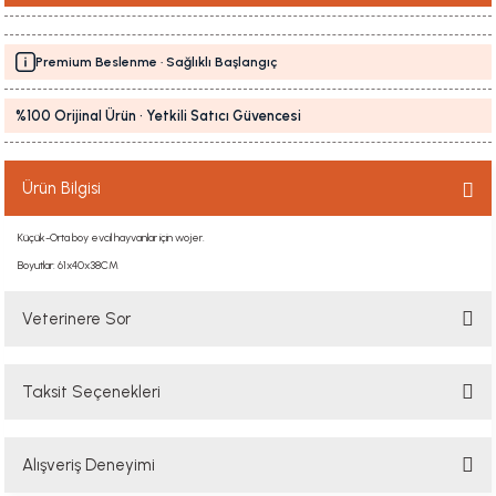
Premium Beslenme · Sağlıklı Başlangıç
%100 Orijinal Ürün · Yetkili Satıcı Güvencesi
Ürün Bilgisi
Küçük-Orta boy evcil hayvanlar için wojer.
Boyutlar: 61x40x38CM
Veterinere Sor
Taksit Seçenekleri
Sorularınızı buradan sorabilirsiniz. Veteriner ekibimiz en kısa sürede
sorunuzu yanıtlayacaktır
Alışveriş Deneyimi
Soru Sor