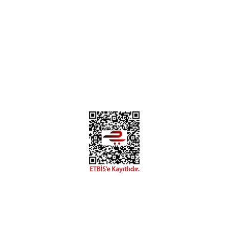
Deneyimini Paylaş
Diğer yorumları göster
0312 394 0 443
Bizi Takip Edin
Instagram
Facebook
Copyright 2018 miyavv.com BFS A.Ş Kuruluşudur
Tüm Kredi Kartı Bilgileriniz 256bit SSL Sertifikası ile korunmaktadır.