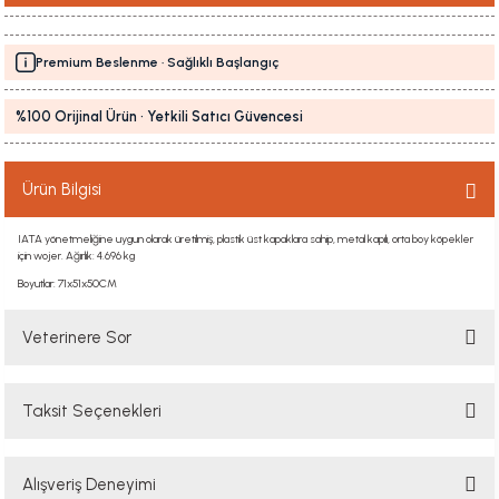
Premium Beslenme · Sağlıklı Başlangıç
%100 Orijinal Ürün · Yetkili Satıcı Güvencesi
Ürün Bilgisi
IATA yönetmeliğine uygun olarak üretilmiş, plastik üst kapaklara sahip, metal kapılı, orta boy köpekler
için wojer. Ağırlık: 4.696 kg
Boyutlar: 71x51x50CM
Veterinere Sor
Taksit Seçenekleri
Sorularınızı buradan sorabilirsiniz. Veteriner ekibimiz en kısa sürede
sorunuzu yanıtlayacaktır
Alışveriş Deneyimi