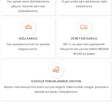
Her zaman resmi distribütörlerle
15 gün içinde satın aldıklarınızı iade
Çok hızlı bir şekilde tarafıma gönderildi Ürün
paketleme çok güzeldi Hediye için de Ayriyeten
çalışırız. Güvenle satın alıp
edebilirsiniz.
Teşekkür ederim fiyatta gayet uygun
kullanabilirsiniz.
Ulviye tosun | 08/02/2025
Orijinal ürün gönderdiğine inandığım bir firma ve
kargoları ile yakından ilgileniyorlar.
HIZLI KARGO
ÜCRETSİZ KARGO
B... A... | 07/02/2025
Tüm siparişleriniz hızlı bir şekilde
400 TL ve üzeri tüm siparişlerde,
kargoya verilir.
Türkiye’nin her yerine KARGO BEDAVA!
Ürünüm sorunsuz bir hasarsız bir şekilde elime
(18 DESİ ye kadar)
ulaştı teşekkürler
U... t... | 04/02/2025
Mükemmel
GOOGLE YORUMLARIMIZI OKUYUN
Hafize Eldemir | 24/01/2025
Müşteri memnuniyetimiz bizim için çok değerli! Hakkımızdaki Google yorumlarını
okumak için burayı tıklayabilirsiniz
Mükemmel
H... B... | 24/01/2025