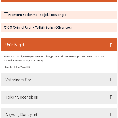
Premium Beslenme · Sağlıklı Başlangıç
%100 Orijinal Ürün · Yetkili Satıcı Güvencesi
Ürün Bilgisi
IATA yönetmeliğine uygun olarak üretilmiş, plastik üst kapaklara sahip, metal kapılı, büyük boy
köpekler için wojer. Ağırlık: 10,389 kg
Boyutlar: 102x72x76CM
Veterinere Sor
Taksit Seçenekleri
Sorularınızı buradan sorabilirsiniz. Veteriner ekibimiz en kısa sürede
sorunuzu yanıtlayacaktır
Alışveriş Deneyimi