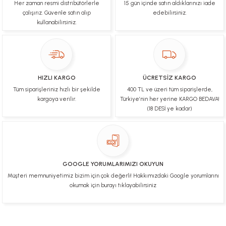
Her zaman resmi distribütörlerle
15 gün içinde satın aldıklarınızı iade
Çok hızlı bir şekilde tarafıma gönderildi Ürün
paketleme çok güzeldi Hediye için de Ayriyeten
çalışırız. Güvenle satın alıp
edebilirsiniz.
Teşekkür ederim fiyatta gayet uygun
kullanabilirsiniz.
Ulviye tosun | 08/02/2025
Orijinal ürün gönderdiğine inandığım bir firma ve
kargoları ile yakından ilgileniyorlar.
HIZLI KARGO
ÜCRETSİZ KARGO
B... A... | 07/02/2025
Tüm siparişleriniz hızlı bir şekilde
400 TL ve üzeri tüm siparişlerde,
kargoya verilir.
Türkiye’nin her yerine KARGO BEDAVA!
Ürünüm sorunsuz bir hasarsız bir şekilde elime
(18 DESİ ye kadar)
ulaştı teşekkürler
U... t... | 04/02/2025
Mükemmel
GOOGLE YORUMLARIMIZI OKUYUN
Hafize Eldemir | 24/01/2025
Müşteri memnuniyetimiz bizim için çok değerli! Hakkımızdaki Google yorumlarını
okumak için burayı tıklayabilirsiniz
Mükemmel
H... B... | 24/01/2025