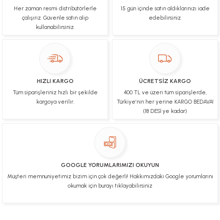
Her zaman resmi distribütörlerle
15 gün içinde satın aldıklarınızı iade
Çok hızlı bir şekilde tarafıma gönderildi Ürün
paketleme çok güzeldi Hediye için de Ayriyeten
çalışırız. Güvenle satın alıp
edebilirsiniz.
Teşekkür ederim fiyatta gayet uygun
kullanabilirsiniz.
Ulviye tosun | 08/02/2025
Orijinal ürün gönderdiğine inandığım bir firma ve
kargoları ile yakından ilgileniyorlar.
HIZLI KARGO
ÜCRETSİZ KARGO
B... A... | 07/02/2025
Tüm siparişleriniz hızlı bir şekilde
400 TL ve üzeri tüm siparişlerde,
kargoya verilir.
Türkiye’nin her yerine KARGO BEDAVA!
Ürünüm sorunsuz bir hasarsız bir şekilde elime
(18 DESİ ye kadar)
ulaştı teşekkürler
U... t... | 04/02/2025
Mükemmel
GOOGLE YORUMLARIMIZI OKUYUN
Hafize Eldemir | 24/01/2025
Müşteri memnuniyetimiz bizim için çok değerli! Hakkımızdaki Google yorumlarını
okumak için burayı tıklayabilirsiniz
Mükemmel
H... B... | 24/01/2025