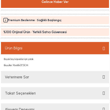
Gelince Haber Ver
Premium Beslenme · Sağlıklı Başlangıç
%100 Orijinal Ürün · Yetkili Satıcı Güvencesi
Ürün Bilgisi
Büyük boy köpekler için yatak.
Boyutlar: 96x68x37,5CM
Veterinere Sor
Taksit Seçenekleri
Sorularınızı buradan sorabilirsiniz. Veteriner ekibimiz en kısa sürede
sorunuzu yanıtlayacaktır
Alışveriş Deneyimi