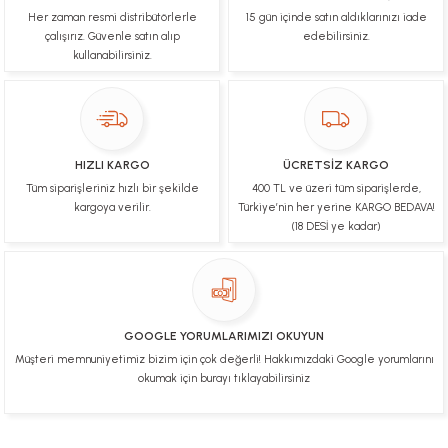
Her zaman resmi distribütörlerle
15 gün içinde satın aldıklarınızı iade
Çok hızlı bir şekilde tarafıma gönderildi Ürün
paketleme çok güzeldi Hediye için de Ayriyeten
çalışırız. Güvenle satın alıp
edebilirsiniz.
Teşekkür ederim fiyatta gayet uygun
kullanabilirsiniz.
Ulviye tosun | 08/02/2025
Orijinal ürün gönderdiğine inandığım bir firma ve
kargoları ile yakından ilgileniyorlar.
HIZLI KARGO
ÜCRETSİZ KARGO
B... A... | 07/02/2025
Tüm siparişleriniz hızlı bir şekilde
400 TL ve üzeri tüm siparişlerde,
kargoya verilir.
Türkiye’nin her yerine KARGO BEDAVA!
Ürünüm sorunsuz bir hasarsız bir şekilde elime
(18 DESİ ye kadar)
ulaştı teşekkürler
U... t... | 04/02/2025
Mükemmel
GOOGLE YORUMLARIMIZI OKUYUN
Hafize Eldemir | 24/01/2025
Müşteri memnuniyetimiz bizim için çok değerli! Hakkımızdaki Google yorumlarını
okumak için burayı tıklayabilirsiniz
Mükemmel
H... B... | 24/01/2025