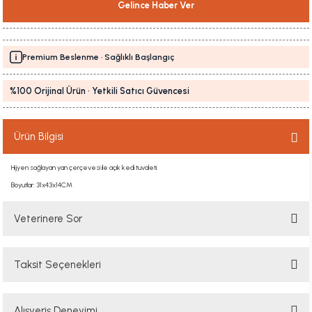
Gelince Haber Ver
Premium Beslenme · Sağlıklı Başlangıç
%100 Orijinal Ürün · Yetkili Satıcı Güvencesi
Ürün Bilgisi
Hijyen sağlayan yan çerçevesi ile açık kedi tuvaleti.
Boyutlar: 31x43x14CM
Veterinere Sor
Taksit Seçenekleri
Sorularınızı buradan sorabilirsiniz. Veteriner ekibimiz en kısa sürede
sorunuzu yanıtlayacaktır
Alışveriş Deneyimi