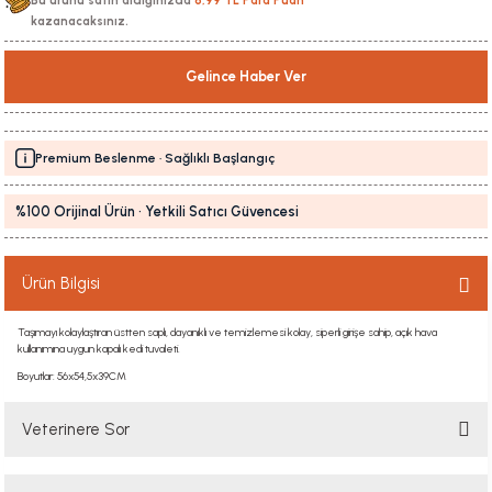
Bu ürünü satın aldığınızda
6,99 TL Para Puan
kazanacaksınız.
Gelince Haber Ver
Premium Beslenme · Sağlıklı Başlangıç
%100 Orijinal Ürün · Yetkili Satıcı Güvencesi
Ürün Bilgisi
Taşımayı kolaylaştıran üstten saplı, dayanıklı ve temizlemesi kolay, siperli girişe sahip, açık hava
kullanımına uygun kapalı kedi tuvaleti.
Boyutlar: 56x54,5x39CM
Veterinere Sor