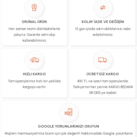
İşlerinde başarılılar, çok memnunum. Kaliteli orijinal
ürünler
B... N... | 19/03/2025
ORJİNAL ÜRÜN
KOLAY İADE VE DEĞİŞİM
Her zaman resmi distribütörlerle
15 gün içinde satın aldıklarınızı iade
Çok hızlı bir şekilde tarafıma gönderildi Ürün
paketleme çok güzeldi Hediye için de Ayriyeten
çalışırız. Güvenle satın alıp
edebilirsiniz.
Teşekkür ederim fiyatta gayet uygun
kullanabilirsiniz.
Ulviye tosun | 08/02/2025
Orijinal ürün gönderdiğine inandığım bir firma ve
kargoları ile yakından ilgileniyorlar.
HIZLI KARGO
ÜCRETSİZ KARGO
B... A... | 07/02/2025
Tüm siparişleriniz hızlı bir şekilde
400 TL ve üzeri tüm siparişlerde,
kargoya verilir.
Türkiye’nin her yerine KARGO BEDAVA!
Ürünüm sorunsuz bir hasarsız bir şekilde elime
(18 DESİ ye kadar)
ulaştı teşekkürler
U... t... | 04/02/2025
Mükemmel
GOOGLE YORUMLARIMIZI OKUYUN
Hafize Eldemir | 24/01/2025
Müşteri memnuniyetimiz bizim için çok değerli! Hakkımızdaki Google yorumlarını