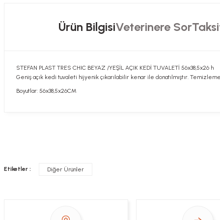
Ürün Bilgisi
Veterinere Sor
Taksi
STEFAN PLAST TRES CHIC BEYAZ /YEŞİL AÇIK KEDİ TUVALETİ 56x38,5x26 h
Geniş açık kedi tuvaleti hijyenik çıkarılabilir kenar ile donatılmıştır. Temizleme
Boyutlar: 56x38,5x26CM
Hızlı davranış , taze mama teşekkür ediyorum
Sorularınızı buradan sorabilirsiniz. Veteriner 
Alla Sakaoğlu | 27/08/2025
Etiketler :
Diğer Ürünler
her sey harika, tesekkurler
Soru
E... T... | 05/05/2025
gönül rahatlığıyla alışveriş yapabilirsiniz