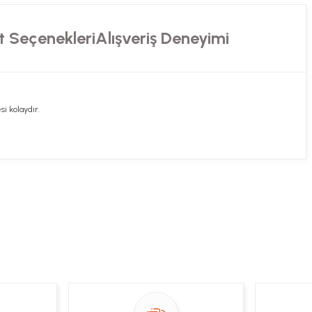
t Seçenekleri
Alışveriş Deneyimi
si kolaydır.
ekibimiz en kısa sürede sorunuzu yanıtlayacaktır
 Sor