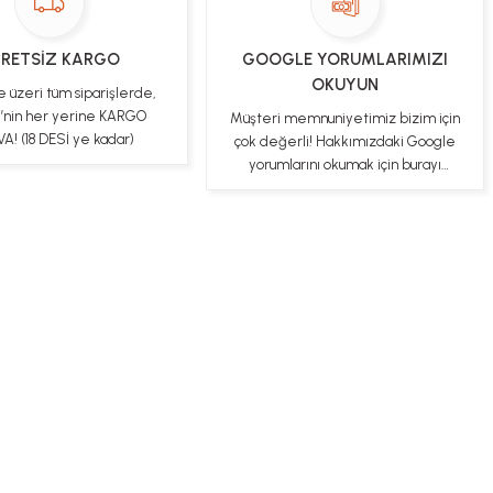
RETSİZ KARGO
GOOGLE YORUMLARIMIZI
OKUYUN
e üzeri tüm siparişlerde,
e’nin her yerine KARGO
Müşteri memnuniyetimiz bizim için
A! (18 DESİ ye kadar)
çok değerli! Hakkımızdaki Google
yorumlarını okumak için burayı
tıklayabilirsiniz
ş Sözleşmesi
Gizlilik ve Güvenlik