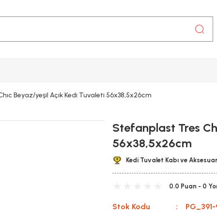
Chıc Beyaz/yeşil Açık Kedi Tuvaleti 56x38,5x26cm
Stefanplast Tres Chı
56x38,5x26cm
Kedi Tuvalet Kabı ve Aksesuar
0.0 Puan - 0 Y
Stok Kodu
PG_391-