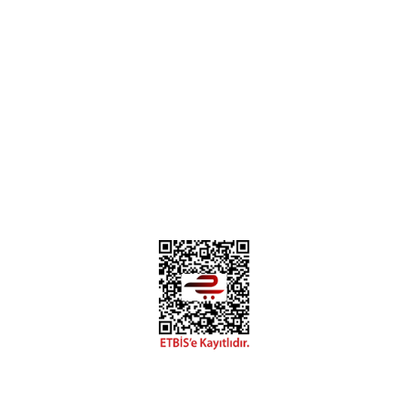
Bizi Takip Edin
Instagram
Facebook
Diğer yorumları göster
Copyright 2018 miyavv.com BFS A.Ş Kuruluşudur