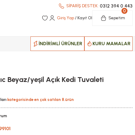
0312 394 0 443
SİPARİŞ DESTEK:
0
Giriş Yap
/ Kayıt Ol
Sepetim
İNDİRİMLİ ÜRÜNLER
KURU MAMALAR
c Beyaz/yeşil Açık Kedi Tuvaleti
ları
kategorisinde en çok satılan 8.ürün
orum
99101