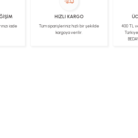
EĞİŞİM
HIZLI KARGO
ÜC
rınızı iade
Tüm siparişleriniz hızlı bir şekilde
400 TL v
kargoya verilir.
Türkiy
BEDAV
ları
Kişisel Veriler Politikası
Hakkımızda
Mesafeli Satı