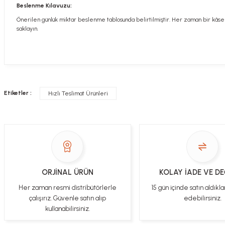
Beslenme Kılavuzu:
Önerilen günlük miktar beslenme tablosunda belirtilmiştir. Her zaman bir kâse 
saklayın.
Hızlı davranış , taze mama teşekkür ediyorum
Etiketler :
Hızlı Teslimat Ürünleri
Sorularınızı buradan sorabilirsiniz. Veteriner 
Alla Sakaoğlu | 27/08/2025
her sey harika, tesekkurler
Soru
E... T... | 05/05/2025
gönül rahatlığıyla alışveriş yapabilirsiniz
ORJİNAL ÜRÜN
KOLAY İADE VE D
Sezen Çakır | 03/05/2025
Her zaman resmi distribütörlerle
15 gün içinde satın aldıkla
çalışırız. Güvenle satın alıp
edebilirsiniz.
kullanabilirsiniz.
Gercekten paketleme ve kargo hizi cok iyiydi hediyeniz icin cok tesekkur
ederim