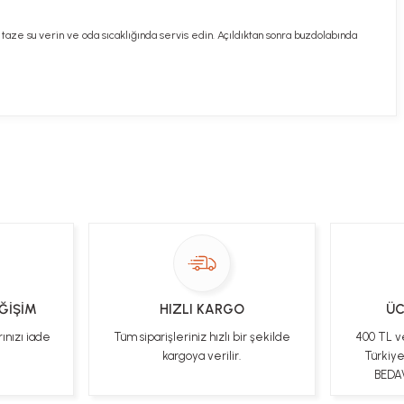
taze su verin ve oda sıcaklığında servis edin. Açıldıktan sonra buzdolabında
ekibimiz en kısa sürede sorunuzu yanıtlayacaktır
 Sor
EĞİŞİM
HIZLI KARGO
ÜC
rınızı iade
Tüm siparişleriniz hızlı bir şekilde
400 TL v
kargoya verilir.
Türkiy
BEDAV