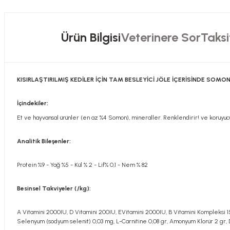
Ürün Bilgisi
Veterinere Sor
Taksi
KISIRLAŞTIRILMIŞ KEDİLER İÇİN TAM BESLEYİCİ JÖLE İÇERİSİNDE SOM
İçindekiler:
Et ve hayvansal ürünler (en az %4 Somon), mineraller. Renklendirir! ve koruy
Analitik Bileşenler:
Protein %9 - Yağ %5 - Kül % 2 - Lif% 0,1 - Nem % 82
Besinsel Takviyeler (/kg):
A Vitamini 2000IU, D Vitamini 200IU, EVitamini 2000IU, B Vitamini Kompleksi 1
Selenyum (sodyum selenit) 0,03 mg, L-Carnitine 0,08 gr, Amonyum Klorür 2 gr,