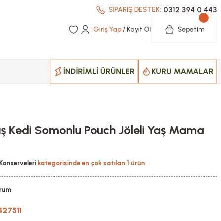
0312 394 0 443
SİPARİŞ DESTEK:
Giriş Yap
/ Kayıt Ol
Sepetim
İNDİRİMLİ ÜRÜNLER
KURU MAMALAR
ılmış Kedi Somonlu Pouch Jöleli Yaş Mama
i Konserveleri
kategorisinde en çok satılan 1.ürün
orum
427511