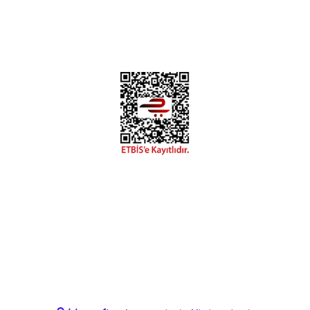
Diğer yorumları göster
Copyright 2018 miyavv.com BFS A.Ş Kuruluşudur
 Kredi Kartı Bilgileriniz 256bit SSL Sertifikası ile korunmakta