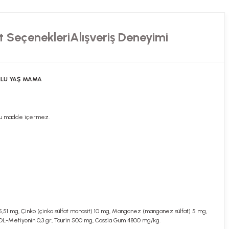
t Seçenekleri
Alışveriş Deneyimi
ONLU YAŞ MAMA
ucu madde içermez.
5,51 mg, Çinko (çinko sülfat monosit) 10 mg, Manganez (manganez sülfat) 5 mg,
 DL-Metiyonin 0,3 gr, Taurin 500 mg, Cassia Gum 4800 mg/kg.