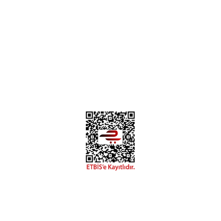
0312 394 0 443
Bizi Takip Edin
Instagram
Facebook
Copyright 2018 miyavv.com BFS A.Ş Kuruluşudur
Tüm Kredi Kartı Bilgileriniz 256bit SSL Sertifikası ile korunmaktadır.