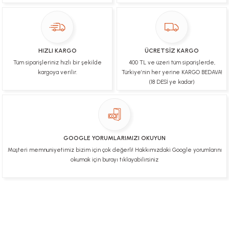
Ulviye tosun | 08/02/2025
Orijinal ürün gönderdiğine inandığım bir firma ve
kargoları ile yakından ilgileniyorlar.
HIZLI KARGO
ÜCRETSİZ KARGO
B... A... | 07/02/2025
Tüm siparişleriniz hızlı bir şekilde
400 TL ve üzeri tüm siparişlerde,
kargoya verilir.
Türkiye’nin her yerine KARGO BEDAVA!
Ürünüm sorunsuz bir hasarsız bir şekilde elime
(18 DESİ ye kadar)
ulaştı teşekkürler
U... t... | 04/02/2025
Mükemmel
GOOGLE YORUMLARIMIZI OKUYUN
Hafize Eldemir | 24/01/2025
Müşteri memnuniyetimiz bizim için çok değerli! Hakkımızdaki Google yorumlarını
okumak için burayı tıklayabilirsiniz
Mükemmel
H... B... | 24/01/2025
Üye Ol
İletişim
İade & İptal Koşulları
Kişisel Veriler Politikası
Deneyimini Paylaş
Diğer yorumları göster
Hakkımızda
Mesafeli Satış Sözleşmesi
Gizlilik ve Güvenlik