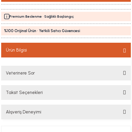
Premium Beslenme · Sağlıklı Başlangıç
%100 Orijinal Ürün · Yetkili Satıcı Güvencesi
Ürün Bilgisi
Veterinere Sor
Taksit Seçenekleri
Sorularınızı buradan sorabilirsiniz. Veteriner ekibimiz en kısa sürede
sorunuzu yanıtlayacaktır
Alışveriş Deneyimi
Soru Sor
Hızlı davranış , taze mama teşekkür ediyorum