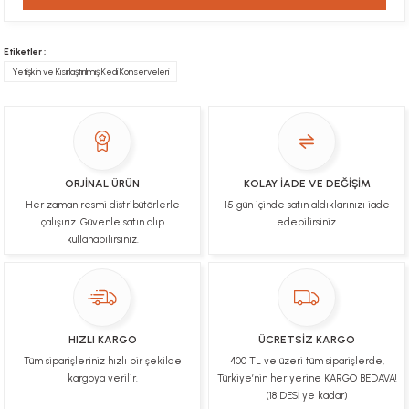
Gercekten paketleme ve kargo hizi cok iyiydi
hediyeniz icin cok tesekkur ederim
Etiketler :
Yetişkin ve Kısırlaştırılmış Kedi Konserveleri
YİGİDİM İNAK | 03/04/2025
İşlerinde başarılılar, çok memnunum. Kaliteli orijinal
ürünler
B... N... | 19/03/2025
ORJİNAL ÜRÜN
KOLAY İADE VE DEĞİŞİM
Her zaman resmi distribütörlerle
15 gün içinde satın aldıklarınızı iade
Çok hızlı bir şekilde tarafıma gönderildi Ürün
paketleme çok güzeldi Hediye için de Ayriyeten
çalışırız. Güvenle satın alıp
edebilirsiniz.
Teşekkür ederim fiyatta gayet uygun
kullanabilirsiniz.
Ulviye tosun | 08/02/2025
Orijinal ürün gönderdiğine inandığım bir firma ve
kargoları ile yakından ilgileniyorlar.
HIZLI KARGO
ÜCRETSİZ KARGO
B... A... | 07/02/2025
Tüm siparişleriniz hızlı bir şekilde
400 TL ve üzeri tüm siparişlerde,
kargoya verilir.
Türkiye’nin her yerine KARGO BEDAVA!
Ürünüm sorunsuz bir hasarsız bir şekilde elime
(18 DESİ ye kadar)
ulaştı teşekkürler