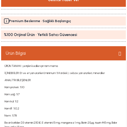
Premium Beslenme · Sağlıklı Başlangıç
%100 Orijinal Ürün · Yetkili Satıcı Güvencesi
Ürün Bilgisi
ÜRÜN TANIMI: yetişkin kediler için tam mama
İÇİNDEKİLER: Et ve et yan ürünleri (minimum %4 ördek), sebze yan ürünleri, mineraller
ANALİTİK BİLEŞENLER:
Ham protein: %10
Ham yağ: %7
Ham kül: %2
Ham lif: %0,2
Nem: %78
Besin katkıları: D3 vitamini 250 iE; E vitamini 15 mg, manganez 1 mg, Biotin 20µg, taurin 445 mg, Bakır
1mg, çinko 15 mg