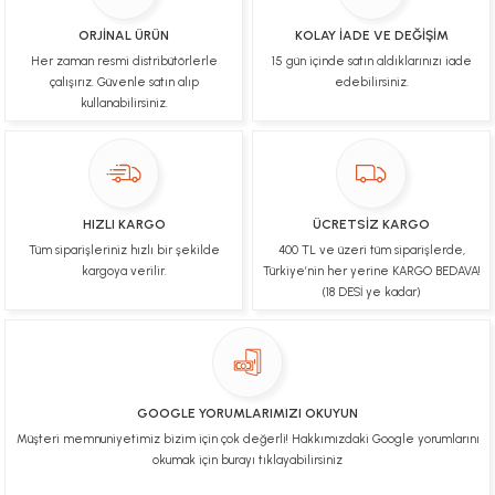
İşlerinde başarılılar, çok memnunum. Kaliteli orijinal
ürünler
ORJİNAL ÜRÜN
KOLAY İADE VE DEĞİŞİM
Her zaman resmi distribütörlerle
15 gün içinde satın aldıklarınızı iade
B... N... | 19/03/2025
çalışırız. Güvenle satın alıp
edebilirsiniz.
kullanabilirsiniz.
Çok hızlı bir şekilde tarafıma gönderildi Ürün
paketleme çok güzeldi Hediye için de Ayriyeten
Teşekkür ederim fiyatta gayet uygun
Ulviye tosun | 08/02/2025
HIZLI KARGO
ÜCRETSİZ KARGO
Orijinal ürün gönderdiğine inandığım bir firma ve
Tüm siparişleriniz hızlı bir şekilde
400 TL ve üzeri tüm siparişlerde,
kargoları ile yakından ilgileniyorlar.
kargoya verilir.
Türkiye’nin her yerine KARGO BEDAVA!
B... A... | 07/02/2025
(18 DESİ ye kadar)
Ürünüm sorunsuz bir hasarsız bir şekilde elime
ulaştı teşekkürler
U... t... | 04/02/2025
GOOGLE YORUMLARIMIZI OKUYUN
Müşteri memnuniyetimiz bizim için çok değerli! Hakkımızdaki Google yorumlarını
Mükemmel
okumak için burayı tıklayabilirsiniz
Hafize Eldemir | 24/01/2025