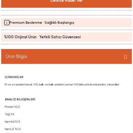
Gelince Haber Ver
Premium Beslenme · Sağlıklı Başlangıç
%100 Orijinal Ürün · Yetkili Satıcı Güvencesi
Ürün Bilgisi
İÇİNDEKİLER
Et ve et ürünleri (tavuk %4), balık ve balık ürünleri (somon %4) bitkisel kökenli ürünler, mineraller
ANALİZ BİLEŞENLERİ
Protein %6,5
Yağ %4
Ham Kül %1,5
Ham Lif %0,3