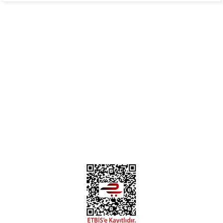
Mükemmel
H... B... | 24/01/2025
Üye Ol
İletişim
İade & İptal Koşulları
Kişisel Veriler Politikası
Hakkımızda
Mesafeli Satış Sözleşmesi
Gizlilik ve Güvenlik
Deneyimini Paylaş
Diğer yorumları göster
0312 394 0 443
Bizi Takip Edin
Instagram
Facebook