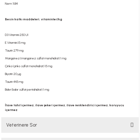
Nem %84
Besin katkı maddeleri, vitaminler/kg
D3 Vitamini 250 UI
E Vitamini 15 mg
Taurin 279 mg
Manganez (manganez sülfat monohidrat) 1 mg
Çinko (çinko sülfat monohidrat) 15 mg
Biyotin 20 µg
Taurin 445 mg
Bakır (bakır sülfat pentahidrat) 1 mg
İlave tahıl içermez, ilave şeker içermez, ilave renklendirici içermez, koruyucu
içermez
Veterinere Sor