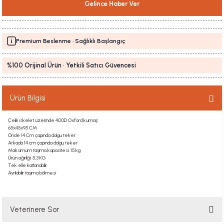
Gelince Haber Ver
Premium Beslenme · Sağlıklı Başlangıç
%100 Orijinal Ürün · Yetkili Satıcı Güvencesi
Ürün Bilgisi
Çelik iskelet üzerinde 400D Oxford kumaş
65x45x95 CM
Önde 14 Cm çapında dolgu teker
Arkada 14 cm çapında dolgu teker
Maksimum taşıma kapasitesi: 15 kg
Ürün ağırlığı: 5,3 KG
Tek elle katlanabilir
Ayrılabilir taşıma bölmesi
Veterinere Sor