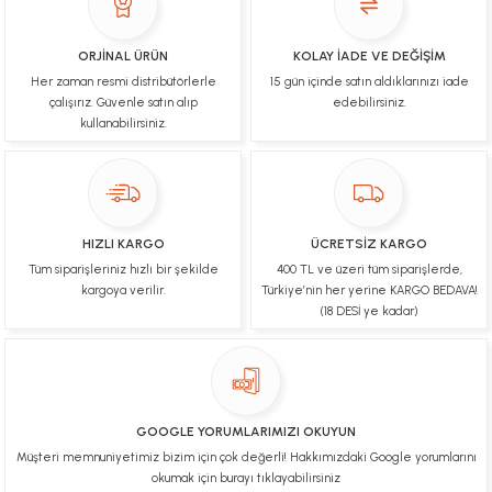
İşlerinde başarılılar, çok memnunum. Kaliteli orijinal
ürünler
ORJİNAL ÜRÜN
KOLAY İADE VE DEĞİŞİM
Her zaman resmi distribütörlerle
15 gün içinde satın aldıklarınızı iade
B... N... | 19/03/2025
çalışırız. Güvenle satın alıp
edebilirsiniz.
kullanabilirsiniz.
Çok hızlı bir şekilde tarafıma gönderildi Ürün
paketleme çok güzeldi Hediye için de Ayriyeten
Teşekkür ederim fiyatta gayet uygun
Ulviye tosun | 08/02/2025
HIZLI KARGO
ÜCRETSİZ KARGO
Orijinal ürün gönderdiğine inandığım bir firma ve
Tüm siparişleriniz hızlı bir şekilde
400 TL ve üzeri tüm siparişlerde,
kargoları ile yakından ilgileniyorlar.
kargoya verilir.
Türkiye’nin her yerine KARGO BEDAVA!
B... A... | 07/02/2025
(18 DESİ ye kadar)
Ürünüm sorunsuz bir hasarsız bir şekilde elime
ulaştı teşekkürler
U... t... | 04/02/2025
GOOGLE YORUMLARIMIZI OKUYUN
Müşteri memnuniyetimiz bizim için çok değerli! Hakkımızdaki Google yorumlarını
Mükemmel
okumak için burayı tıklayabilirsiniz