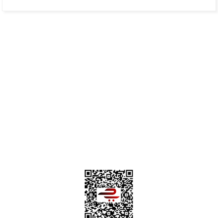
Hafize Eldemir | 24/01/2025
Mükemmel
H... B... | 24/01/2025
Üye Ol
İletişim
İade & İptal Koşulları
Kişisel Veriler Politikası
Hakkımızda
Mesafeli Satış Sözleşmesi
Gizlilik ve Güvenlik
Deneyimini Paylaş
Diğer yorumları göster
0312 394 0 443
Bizi Takip Edin
Instagram
Facebook