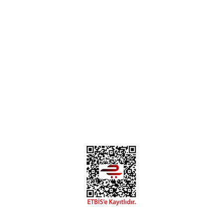
H... B... | 24/01/2025
Üye Ol
İletişim
İade & İptal Koşulları
Kişisel Veriler Politikası
Hakkımızda
Mesafeli Satış Sözleşmesi
Gizlilik ve Güvenlik
Deneyimini Paylaş
Diğer yorumları göster
0312 394 0 443
Bizi Takip Edin
Instagram
Facebook