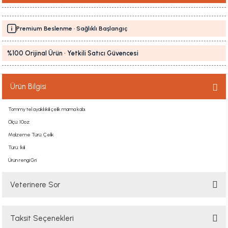
Premium Beslenme · Sağlıklı Başlangıç
%100 Orijinal Ürün · Yetkili Satıcı Güvencesi
Ürün Bilgisi
Tommy tel ayaklı ikili çelik mama kabı.
Ölçü: 10oz
Malzeme Türü: Çelik
Türü: İkili
Ürün rengi:Gri
Veterinere Sor
Taksit Seçenekleri
Sorularınızı buradan sorabilirsiniz. Veteriner ekibimiz en kısa sürede