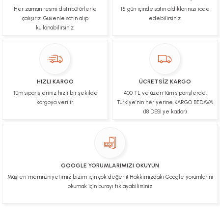
Her zaman resmi distribütörlerle
15 gün içinde satın aldıklarınızı iade
B... N... | 19/03/2025
çalışırız. Güvenle satın alıp
edebilirsiniz.
kullanabilirsiniz.
Çok hızlı bir şekilde tarafıma gönderildi Ürün
paketleme çok güzeldi Hediye için de Ayriyeten
Teşekkür ederim fiyatta gayet uygun
Ulviye tosun | 08/02/2025
HIZLI KARGO
ÜCRETSİZ KARGO
Orijinal ürün gönderdiğine inandığım bir firma ve
Tüm siparişleriniz hızlı bir şekilde
400 TL ve üzeri tüm siparişlerde,
kargoları ile yakından ilgileniyorlar.
kargoya verilir.
Türkiye’nin her yerine KARGO BEDAVA!
B... A... | 07/02/2025
(18 DESİ ye kadar)
Ürünüm sorunsuz bir hasarsız bir şekilde elime
ulaştı teşekkürler
U... t... | 04/02/2025
GOOGLE YORUMLARIMIZI OKUYUN
Müşteri memnuniyetimiz bizim için çok değerli! Hakkımızdaki Google yorumlarını
Mükemmel
okumak için burayı tıklayabilirsiniz
Hafize Eldemir | 24/01/2025
Mükemmel