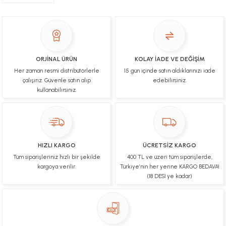
YİGİDİM İNAK | 03/04/2025
İşlerinde başarılılar, çok memnunum. Kaliteli orijinal
ürünler
B... N... | 19/03/2025
ORJİNAL ÜRÜN
KOLAY İADE VE DEĞİŞİM
Her zaman resmi distribütörlerle
15 gün içinde satın aldıklarınızı iade
Çok hızlı bir şekilde tarafıma gönderildi Ürün
paketleme çok güzeldi Hediye için de Ayriyeten
çalışırız. Güvenle satın alıp
edebilirsiniz.
Teşekkür ederim fiyatta gayet uygun
kullanabilirsiniz.
Ulviye tosun | 08/02/2025
Orijinal ürün gönderdiğine inandığım bir firma ve
kargoları ile yakından ilgileniyorlar.
HIZLI KARGO
ÜCRETSİZ KARGO
B... A... | 07/02/2025
Tüm siparişleriniz hızlı bir şekilde
400 TL ve üzeri tüm siparişlerde,
kargoya verilir.
Türkiye’nin her yerine KARGO BEDAVA!
Ürünüm sorunsuz bir hasarsız bir şekilde elime
(18 DESİ ye kadar)
ulaştı teşekkürler
U... t... | 04/02/2025
Mükemmel