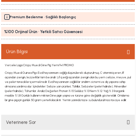
Premium Beslenme · Sağlıklı Başlangıç
%100 Orijinal Ürün · Yetkili Satıcı Güvencesi
Ürün Bilgisi
Versele Laga Crispy Muesli Gine Pig Yemi 9+1 PROMO
Crispy Muesli Guinea Pigs Evcil hayvanınızın sağlığı düşünülerek oluşturulmuş, C vitamini içeren, lif
açısından zengin, lezzetli bir tam besindir. Lif içeriği açısından zengin olan bu yem sebze, meyve, pul
ve pelet tanecikler içermektedir. Evcil hayvanınızın sağlıklı bir sindirim sistemi ve diş yapısına sahip
olmasına yardımcı olur. İçindekiler: Sebze yan ürünleri, Tahıllar, Sebzeler (pelet halinde), Mineraller
(pelet halinde), Tohumlar. Analiz Değerleri: Protein % 15 Selüloz % 13 Nem % 12 Yağ % 3 İnorganik
madde % 1,8 Günlük kullanım miktarı:Gine pigin yaşına ve türüne göre değişiklik gösterebilir. Ortalama
bir gine pig için günlük 50 gram yeterli olacaktır. Yemin yanında taze su bulundurulması tavsiye edilir.
Veterinere Sor