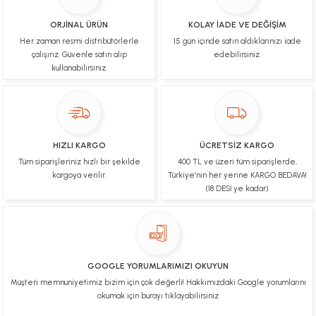
İşlerinde başarılılar, çok memnunum. Kaliteli orijinal
ürünler
ORJİNAL ÜRÜN
KOLAY İADE VE DEĞİŞİM
Her zaman resmi distribütörlerle
15 gün içinde satın aldıklarınızı iade
B... N... | 19/03/2025
çalışırız. Güvenle satın alıp
edebilirsiniz.
kullanabilirsiniz.
Çok hızlı bir şekilde tarafıma gönderildi Ürün
paketleme çok güzeldi Hediye için de Ayriyeten
Teşekkür ederim fiyatta gayet uygun
Ulviye tosun | 08/02/2025
HIZLI KARGO
ÜCRETSİZ KARGO
Orijinal ürün gönderdiğine inandığım bir firma ve
Tüm siparişleriniz hızlı bir şekilde
400 TL ve üzeri tüm siparişlerde,
kargoları ile yakından ilgileniyorlar.
kargoya verilir.
Türkiye’nin her yerine KARGO BEDAVA!
B... A... | 07/02/2025
(18 DESİ ye kadar)
Ürünüm sorunsuz bir hasarsız bir şekilde elime
ulaştı teşekkürler
U... t... | 04/02/2025
GOOGLE YORUMLARIMIZI OKUYUN
Müşteri memnuniyetimiz bizim için çok değerli! Hakkımızdaki Google yorumlarını
Mükemmel
okumak için burayı tıklayabilirsiniz
Hafize Eldemir | 24/01/2025