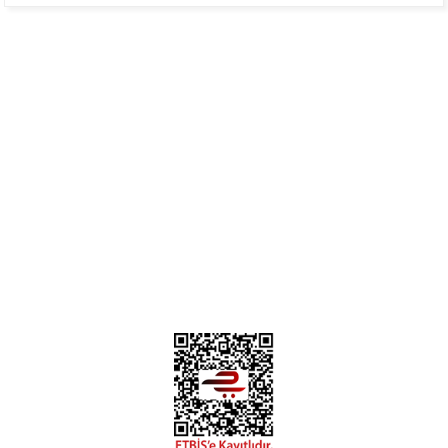
Mükemmel
H... B... | 24/01/2025
Üye Ol
İletişim
İade & İptal Koşulları
Kişisel Veriler Politikası
Hakkımızda
Mesafeli Satış Sözleşmesi
Gizlilik ve Güvenlik
Deneyimini Paylaş
Diğer yorumları göster
0312 394 0 443
Bizi Takip Edin
Instagram
Facebook