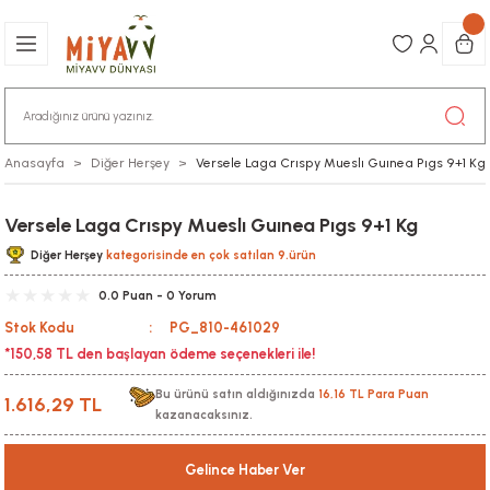
Anasayfa
Diğer Herşey
Versele Laga Crıspy Mueslı Guınea Pıgs 9+1 Kg
Versele Laga Crıspy Mueslı Guınea Pıgs 9+1 Kg
Diğer Herşey
kategorisinde en çok satılan 9.ürün
0.0 Puan - 0 Yorum
Stok Kodu
PG_810-461029
*150,58 TL den başlayan ödeme seçenekleri ile!
Bu ürünü satın aldığınızda
16,16 TL Para Puan
1.616,29 TL
kazanacaksınız.
Gelince Haber Ver