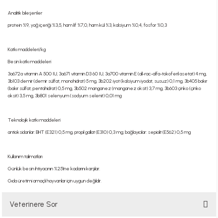
Analitik bileşenler
protein %9, yağ içeriği %3,5, ham lif %7,0, ham kül %3, kalsiyum %0,4, fosfor %0,3
Katkı maddeleri/kg
Besin katkı maddeleri
3a672a vitamin A 500 IU, 3a671 vitamin D3 60 IU, 3a700 vitamin E (all-rac-alfa-tokoferil asetat) 4 mg,
3b103 demir (demir sülfat, monohidrat) 5 mg, 3b202 iyot (kalsiyum iyodat, susuz) 0,1 mg, 3b405 bakır
(bakır sülfat, pentahidrat) 0,5 mg, 3b502 manganez (manganez oksit) 3,7 mg, 3b603 çinko (çinko
oksit) 3,5 mg, 3b801 selenyum (sodyum selenit) 0,01 mg
Teknolojik katkı maddeleri
antioksidanlar: BHT (E321) 0,5 mg, propil gallat (E310) 0,3 mg; bağlayıcılar: sepiolit (E562) 0,5 mg
Kullanım talimatları
Günlük besin ihtiyacının %25'ine kadarını karşılar.
Gıda üretimi amaçlı hayvanlar için uygun değildir.
Veterinere Sor