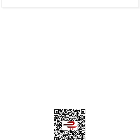
Hafize Eldemir | 24/01/2025
Mükemmel
H... B... | 24/01/2025
Üye Ol
İletişim
İade & İptal Koşulları
Kişisel Veriler Politikası
Hakkımızda
Mesafeli Satış Sözleşmesi
Gizlilik ve Güvenlik
Deneyimini Paylaş
Diğer yorumları göster
0312 394 0 443
Bizi Takip Edin
Instagram
Facebook