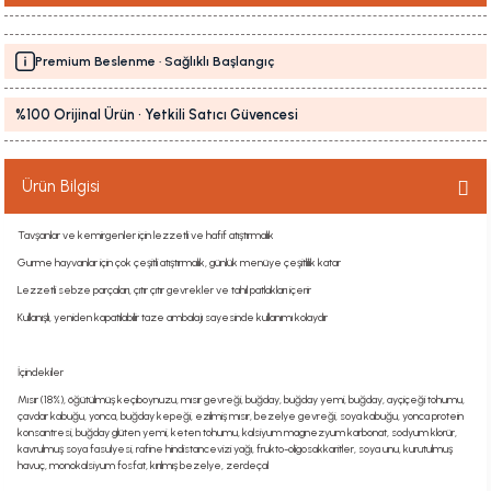
Premium Beslenme · Sağlıklı Başlangıç
%100 Orijinal Ürün · Yetkili Satıcı Güvencesi
Ürün Bilgisi
Tavşanlar ve kemirgenler için lezzetli ve hafif atıştırmalık
Gurme hayvanlar için çok çeşitli atıştırmalık, günlük menüye çeşitlilik katar
Lezzetli sebze parçaları, çıtır çıtır gevrekler ve tahıl patlakları içerir
Kullanışlı, yeniden kapatılabilir taze ambalajı sayesinde kullanımı kolaydır
İçindekiler
Mısır (18%), öğütülmüş keçiboynuzu, mısır gevreği, buğday, buğday yemi, buğday, ayçiçeği tohumu,
çavdar kabuğu, yonca, buğday kepeği, ezilmiş mısır, bezelye gevreği, soya kabuğu, yonca protein
konsantresi, buğday glüten yemi, keten tohumu, kalsiyum magnezyum karbonat, sodyum klorür,
kavrulmuş soya fasulyesi, rafine hindistancevizi yağı, frukto-oligosakkaritler, soya unu, kurutulmuş
havuç, monokalsiyum fosfat, kırılmış bezelye, zerdeçal