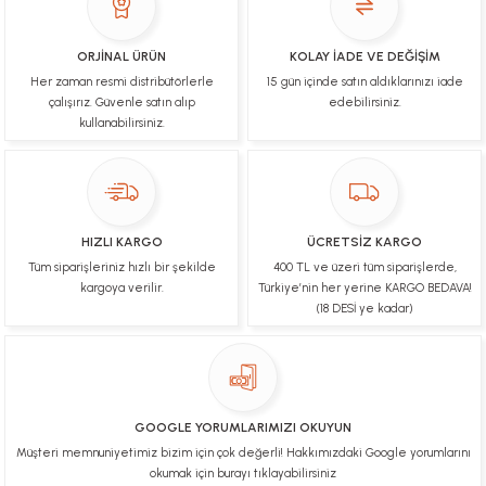
İşlerinde başarılılar, çok memnunum. Kaliteli orijinal
ürünler
ORJİNAL ÜRÜN
KOLAY İADE VE DEĞİŞİM
Her zaman resmi distribütörlerle
15 gün içinde satın aldıklarınızı iade
B... N... | 19/03/2025
çalışırız. Güvenle satın alıp
edebilirsiniz.
kullanabilirsiniz.
Çok hızlı bir şekilde tarafıma gönderildi Ürün
paketleme çok güzeldi Hediye için de Ayriyeten
Teşekkür ederim fiyatta gayet uygun
Ulviye tosun | 08/02/2025
HIZLI KARGO
ÜCRETSİZ KARGO
Orijinal ürün gönderdiğine inandığım bir firma ve
Tüm siparişleriniz hızlı bir şekilde
400 TL ve üzeri tüm siparişlerde,
kargoları ile yakından ilgileniyorlar.
kargoya verilir.
Türkiye’nin her yerine KARGO BEDAVA!
B... A... | 07/02/2025
(18 DESİ ye kadar)
Ürünüm sorunsuz bir hasarsız bir şekilde elime
ulaştı teşekkürler
U... t... | 04/02/2025
GOOGLE YORUMLARIMIZI OKUYUN
Müşteri memnuniyetimiz bizim için çok değerli! Hakkımızdaki Google yorumlarını
Mükemmel
okumak için burayı tıklayabilirsiniz