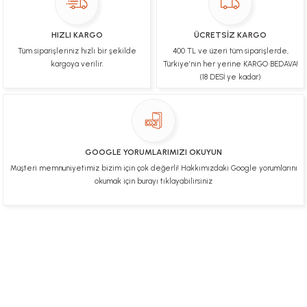
Ulviye tosun | 08/02/2025
HIZLI KARGO
ÜCRETSİZ KARGO
Orijinal ürün gönderdiğine inandığım bir firma ve
Tüm siparişleriniz hızlı bir şekilde
400 TL ve üzeri tüm siparişlerde,
kargoları ile yakından ilgileniyorlar.
kargoya verilir.
Türkiye’nin her yerine KARGO BEDAVA!
B... A... | 07/02/2025
(18 DESİ ye kadar)
Ürünüm sorunsuz bir hasarsız bir şekilde elime
ulaştı teşekkürler
U... t... | 04/02/2025
GOOGLE YORUMLARIMIZI OKUYUN
Müşteri memnuniyetimiz bizim için çok değerli! Hakkımızdaki Google yorumlarını
Mükemmel
okumak için burayı tıklayabilirsiniz
Hafize Eldemir | 24/01/2025
Mükemmel
H... B... | 24/01/2025
Üye Ol
İletişim
İade & İptal Koşulları
Kişisel Veriler Politikası
Hakkımızda
Mesafeli Satış Sözleşmesi
Gizlilik ve Güvenlik
Deneyimini Paylaş
Diğer yorumları göster