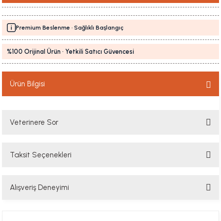
Premium Beslenme · Sağlıklı Başlangıç
%100 Orijinal Ürün · Yetkili Satıcı Güvencesi
Ürün Bilgisi
Veterinere Sor
Taksit Seçenekleri
Sorularınızı buradan sorabilirsiniz. Veteriner ekibimiz en kısa sürede
sorunuzu yanıtlayacaktır
Alışveriş Deneyimi
Soru Sor
Hızlı davranış , taze mama teşekkür ediyorum