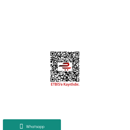
0312 394 0 443
Bizi Takip Edin
Instagram
Facebook
Copyright 2018 miyavv.com BFS A.Ş Kuruluşudur
Tüm Kredi Kartı Bilgileriniz 256bit SSL Sertifikası ile korunmaktadır.
Whatsapp