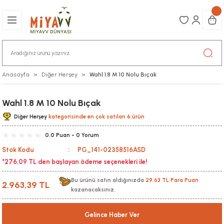
Anasayfa
Diğer Herşey
Wahl 1.8 M 10 Nolu Bıçak
Wahl 1.8 M 10 Nolu Bıçak
Diğer Herşey
kategorisinde en çok satılan 6.ürün
0.0 Puan - 0 Yorum
Stok Kodu
PG_141-02358516ASD
*276,09 TL den başlayan ödeme seçenekleri ile!
Bu ürünü satın aldığınızda
29,63 TL Para Puan
2.963,39 TL
kazanacaksınız.
Gelince Haber Ver