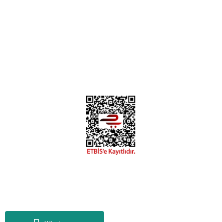
0312 394 0 443
Bizi Takip Edin
Instagram
Facebook
Copyright 2018 miyavv.com BFS A.Ş Kuruluşudur
Tüm Kredi Kartı Bilgileriniz 256bit SSL Sertifikası ile korunmaktadır.