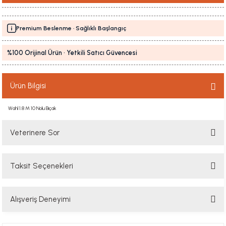
Premium Beslenme · Sağlıklı Başlangıç
%100 Orijinal Ürün · Yetkili Satıcı Güvencesi
Ürün Bilgisi
Wahl 1.8 M 10 Nolu Bıçak
Veterinere Sor
Taksit Seçenekleri
Sorularınızı buradan sorabilirsiniz. Veteriner ekibimiz en kısa sürede
sorunuzu yanıtlayacaktır
Alışveriş Deneyimi
Soru Sor
Hızlı davranış , taze mama teşekkür ediyorum