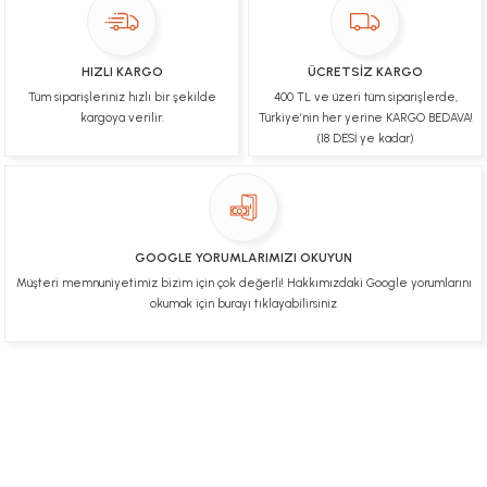
Ulviye tosun | 08/02/2025
HIZLI KARGO
ÜCRETSİZ KARGO
Orijinal ürün gönderdiğine inandığım bir firma ve
Tüm siparişleriniz hızlı bir şekilde
400 TL ve üzeri tüm siparişlerde,
kargoları ile yakından ilgileniyorlar.
kargoya verilir.
Türkiye’nin her yerine KARGO BEDAVA!
B... A... | 07/02/2025
(18 DESİ ye kadar)
Ürünüm sorunsuz bir hasarsız bir şekilde elime
ulaştı teşekkürler
U... t... | 04/02/2025
GOOGLE YORUMLARIMIZI OKUYUN
Müşteri memnuniyetimiz bizim için çok değerli! Hakkımızdaki Google yorumlarını
Mükemmel
okumak için burayı tıklayabilirsiniz
Hafize Eldemir | 24/01/2025
Mükemmel
H... B... | 24/01/2025
Üye Ol
İletişim
İade & İptal Koşulları
Kişisel Veriler Politikası
Hakkımızda
Mesafeli Satış Sözleşmesi
Gizlilik ve Güvenlik
Deneyimini Paylaş
Diğer yorumları göster