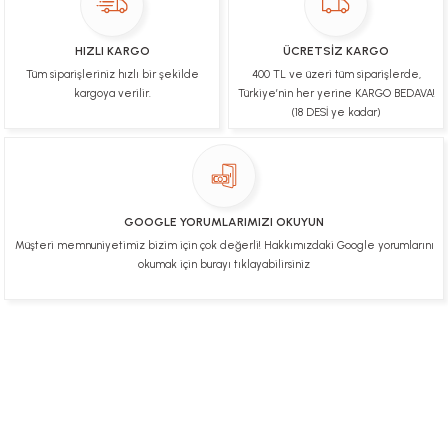
Ulviye tosun | 08/02/2025
HIZLI KARGO
ÜCRETSİZ KARGO
Orijinal ürün gönderdiğine inandığım bir firma ve
Tüm siparişleriniz hızlı bir şekilde
400 TL ve üzeri tüm siparişlerde,
kargoları ile yakından ilgileniyorlar.
kargoya verilir.
Türkiye’nin her yerine KARGO BEDAVA!
B... A... | 07/02/2025
(18 DESİ ye kadar)
Ürünüm sorunsuz bir hasarsız bir şekilde elime
ulaştı teşekkürler
U... t... | 04/02/2025
GOOGLE YORUMLARIMIZI OKUYUN
Müşteri memnuniyetimiz bizim için çok değerli! Hakkımızdaki Google yorumlarını
Mükemmel
okumak için burayı tıklayabilirsiniz
Hafize Eldemir | 24/01/2025
Mükemmel
H... B... | 24/01/2025
Üye Ol
İletişim
İade & İptal Koşulları
Kişisel Veriler Politikası
Hakkımızda
Mesafeli Satış Sözleşmesi
Gizlilik ve Güvenlik
Deneyimini Paylaş
Diğer yorumları göster