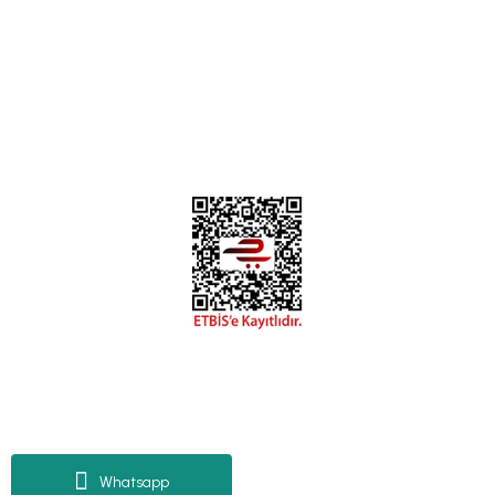
0312 394 0 443
Bizi Takip Edin
Instagram
Facebook
Copyright 2018 miyavv.com BFS A.Ş Kuruluşudur
Tüm Kredi Kartı Bilgileriniz 256bit SSL Sertifikası ile korunmaktadır.
Whatsapp