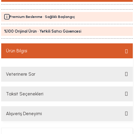
Premium Beslenme · Sağlıklı Başlangıç
%100 Orijinal Ürün · Yetkili Satıcı Güvencesi
Ürün Bilgisi
Veterinere Sor
Taksit Seçenekleri
Sorularınızı buradan sorabilirsiniz. Veteriner ekibimiz en kısa sürede
sorunuzu yanıtlayacaktır
Alışveriş Deneyimi
Soru Sor
Hızlı davranış , taze mama teşekkür ediyorum