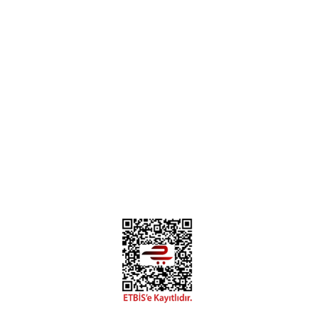
Üye Ol
İletişim
İade & İptal Koşulları
Kişisel Veriler Politikası
Hakkımızda
Mesafeli Satış Sözleşmesi
Gizlilik ve Güvenlik
0312 394 0 443
Bizi Takip Edin
Instagram
Facebook