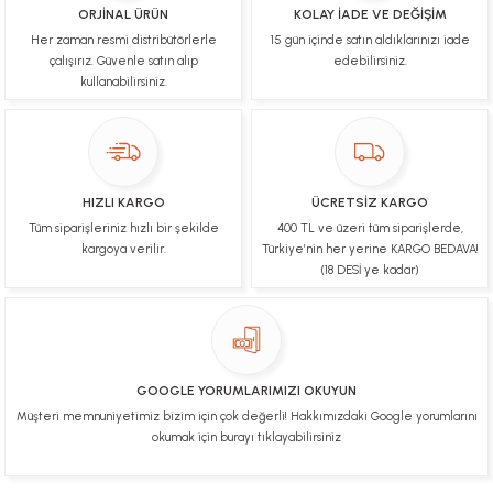
ORJİNAL ÜRÜN
KOLAY İADE VE DEĞİŞİM
Her zaman resmi distribütörlerle
15 gün içinde satın aldıklarınızı iade
çalışırız. Güvenle satın alıp
edebilirsiniz.
kullanabilirsiniz.
HIZLI KARGO
ÜCRETSİZ KARGO
Tüm siparişleriniz hızlı bir şekilde
400 TL ve üzeri tüm siparişlerde,
kargoya verilir.
Türkiye’nin her yerine KARGO BEDAVA!
(18 DESİ ye kadar)
GOOGLE YORUMLARIMIZI OKUYUN
Müşteri memnuniyetimiz bizim için çok değerli! Hakkımızdaki Google yorumlarını
okumak için burayı tıklayabilirsiniz