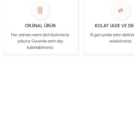
ORJİNAL ÜRÜN
KOLAY İADE VE D
Her zaman resmi distribütörlerle
15 gün içinde satın aldıkla
çalışırız. Güvenle satın alıp
edebilirsiniz.
kullanabilirsiniz.
Üye Ol
İletişim
İade & İptal Koşul