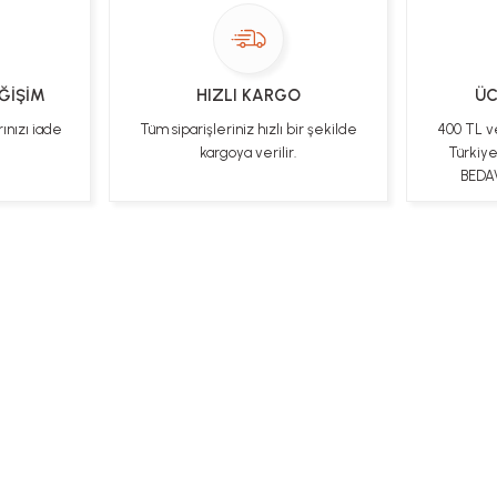
EĞİŞİM
HIZLI KARGO
ÜC
rınızı iade
Tüm siparişleriniz hızlı bir şekilde
400 TL v
kargoya verilir.
Türkiy
BEDAV
ları
Kişisel Veriler Politikası
Hakkımızda
Mesafeli Satı