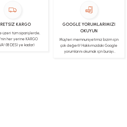
RETSİZ KARGO
GOOGLE YORUMLARIMIZI
OKUYUN
e üzeri tüm siparişlerde,
e’nin her yerine KARGO
Müşteri memnuniyetimiz bizim için
A! (18 DESİ ye kadar)
çok değerli! Hakkımızdaki Google
yorumlarını okumak için burayı
tıklayabilirsiniz
ş Sözleşmesi
Gizlilik ve Güvenlik