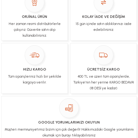
ORJİNAL ÜRÜN
KOLAY İADE VE DEĞİŞİM
Her zaman resmi distribütörlerle
15 gün içinde satın aldıklarınızı iade
çalışırız. Güvenle satın alıp
edebilirsiniz.
kullanabilirsiniz.
HIZLI KARGO
ÜCRETSİZ KARGO
Tüm siparişleriniz hızlı bir şekilde
400 TL ve üzeri tüm siparişlerde,
kargoya verilir.
Türkiye’nin her yerine KARGO BEDAVA!
(18 DESİ ye kadar)
GOOGLE YORUMLARIMIZI OKUYUN
Müşteri memnuniyetimiz bizim için çok değerli! Hakkımızdaki Google yorumlarını
okumak için burayı tıklayabilirsiniz