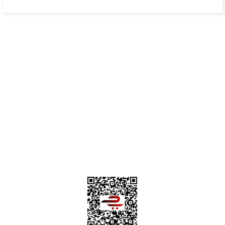
Üye Ol
İletişim
İade & İptal Koşulları
Kişisel Veriler Politikası
Hakkımızda
Mesafeli Satış Sözleşmesi
Gizlilik ve Güvenlik
0312 394 0 443
Bizi Takip Edin
Instagram
Facebook