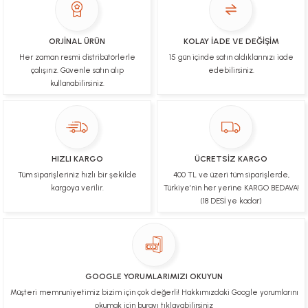
ürünler
B... N... | 19/03/2025
ORJİNAL ÜRÜN
KOLAY İADE VE DEĞİŞİM
Her zaman resmi distribütörlerle
15 gün içinde satın aldıklarınızı iade
Çok hızlı bir şekilde tarafıma gönderildi Ürün
paketleme çok güzeldi Hediye için de Ayriyeten
çalışırız. Güvenle satın alıp
edebilirsiniz.
Teşekkür ederim fiyatta gayet uygun
kullanabilirsiniz.
Ulviye tosun | 08/02/2025
Orijinal ürün gönderdiğine inandığım bir firma ve
kargoları ile yakından ilgileniyorlar.
HIZLI KARGO
ÜCRETSİZ KARGO
B... A... | 07/02/2025
Tüm siparişleriniz hızlı bir şekilde
400 TL ve üzeri tüm siparişlerde,
kargoya verilir.
Türkiye’nin her yerine KARGO BEDAVA!
Ürünüm sorunsuz bir hasarsız bir şekilde elime
(18 DESİ ye kadar)
ulaştı teşekkürler
U... t... | 04/02/2025
Mükemmel
GOOGLE YORUMLARIMIZI OKUYUN
Hafize Eldemir | 24/01/2025
Müşteri memnuniyetimiz bizim için çok değerli! Hakkımızdaki Google yorumlarını
okumak için burayı tıklayabilirsiniz