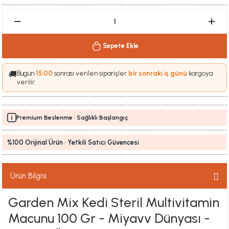
Sepete Ekle
🚚
Bugün
15:00
sonrası verilen siparişler
bir sonraki iş günü
kargoya
verilir.
Premium Beslenme · Sağlıklı Başlangıç
%100 Orijinal Ürün · Yetkili Satıcı Güvencesi
Ürün Bilgisi
Garden Mix Kedi Steril Multivitamin
Macunu 100 Gr - Miyavv Dünyası -