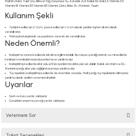
Malt Ekstraktı, Yulaf Unu, Bitkisel Yağ, Deiyonize Su, Askorbik Asit, Kızılcık Ekstraktı, E Vitamini, D3
Vitamini, B1 Vitamini, B3 Vitamini, B5 Vitamini, Çinko, Bakır, DL-Metionin, Taurin.
Kullanım Şekli
Yetişkin kediler için 2-3 cm, yavru kediler için 1-2 cm olacak şekilde tüpten direkt olarak
verebilirsiniz.
Mamasına karıştırarak veya patisine sürerek de verebilirsiniz.
Neden Önemli?
Kısırlaştırma sonrası kedilerde kilo alma eğilimi artabilir. Bu macun, içerdiği vitamin ve minerallerle
kedinizin metabolizmasını düzenlemeye yardımcı olur.
Kısırlaştırılmış kedilerde idrar yolu enfeksiyonları riski daha yüksek olabilir. Kızılcık ekstraktı ve DL-
Metionin içeriği, idrar yolu sağlığını korumaya yardımcı olur.
Tüy topakları, kısırlaştırılmış kedilerde de önemli bir sorundur. Malt içeriği, tüy topaklarının atılmasına
yardımcı olarak sindirim sistemini rahatlatır.
Uyarılar
Serin ve kuru yerde saklayınız.
Çocukların erişemeyeceği yerde saklayınız.
Veterinere Sor
Taksit Seçenekleri