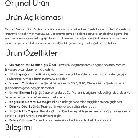
Orijinal Ürün
Ürün Açıklaması
Garden Mix Kedi Steril Multivitamin Macunu, kısırlaştırılmış kedilerin özel ihtiyaçları için formüle edilmiş,
vitamin takviyeli bir malt macunudur. Kısırlaştırma sonrası kedilerde görülebilen kilo alma eğilimi, idrar
yolu sorunları ve tüy topakları gibi problemlere karşı destek sağlar. İçeriğindeki malt, tüy topaklarının
atılmasına yardımcı olurken, vitaminler ve diğer bileşenler de genel sağlıklarını destekler.
Ürün Özellikleri
Kısırlaştırılmış Kediler İçin Özel Formül:
Kısırlaştırma sonrası değişen metabolizma ve
ihtiyaçlara uygun olarak formüle edilmiştir.
Tüy Topağı Kontrolü:
Malt içeriği sayesinde yutulan tüylerin sindirim sisteminden geçişini
kolaylaştırarak tüy topaklarının oluşumunu engeller.
Vitamin Takviyesi:
İçeriğindeki vitaminler (A, D3, E, B1, B3, B5) kedinizin bağışıklık sistemini
güçlendirir ve genel sağlığını destekler.
Üriner Sistem Sağlığı:
Kızılcık ekstraktı ve DL-Metionin içeriği idrar yolu sağlığını destekler ve
üriner sistem sorunlarını önlemeye yardımcı olur.
Bağışıklık Sistemi Desteği:
Çinko ve Bakır gibi mineraller bağışıklık sistemini güçlendirir.
Kalp ve Göz Sağlığı:
Taurin içeriği kalp ve göz sağlığını destekler.
Sağlıklı Tüy Yapısı:
Bitkisel yağlar ve diğer besleyici bileşenler kedinizin tüy yapısını güçlendirir,
parlak ve sağlıklı tüylere sahip olmasını sağlar.
Kolay Kullanım:
Tüpten kolayca verilebilir ve kediniz tarafından kolayca tüketilir.
Bileşimi