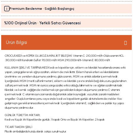
Premium Beslenme · Sağlıklı Başlangıç
%100 Orijinal Ürün · Yetkili Satıcı Güvencesi
Ürün Bilgisi
CROCUS KEDİ ve KÖPEK GLUKOZAMİN LİKİT BİLEŞİMİ: Vitamin C: 210,000 ml/lt-Glukozamin HCL
:310,000 ml/lt Kondroitin Sulfat: 95,000 ml/lt MSM:290,000ml/lt-Vitamin E: 80,000 ml/lt
KULLANIM ŞEKLİ VE TARİFNAMESİ Kedi ve köpekler için, eklem ve kıkırdak hasarlarında onarıcı etki
yapan, yangi gidererek ağrıyı azaltan, eklem destek likittir. Eklem hareketleri ve kıkırdaklarının
üretimine ve yeniden oluşumuna yardımcı, glukozamin, MSM ve antioksidanlar içermektedir.
İçeriğindeki MSM (metil sulfonil metan), eklem ve kıkırdak çevresindeki bağ dokusunu güçlendiren
sülfüriçermektedir. MSM nin ayrıca yangı azaltıcı etkisi olduğu bilinmekte ve ağrıları azaltmaktadır.
Kıkırdak ve kemik sağlığını desteklemek için gerekli olan kolajen oluşumuna yardımcı C vitamini
içermektedir. C vitamini aynı zamanda doğal antioksidan kaynağıdır, vücuttaki zararlı maddeleri
engeller. Güçlü kombinasyonu sayesinde kedi ve köpeklerin günlük aktivitelerini destekler. Kas
gelişimi için gerekli aminoasitleri içermektedir. İçeriğindeki vitamin E, sağlıklı deri ve parlak tüy yapısı
oluşumuna yardımcı olur.
GÜNLÜK TÜKETİM MİKTARI;
Kedi ve Küçük Irk Köpeklerde günlük; 1 kapak Orta ve Büyük Irk Köpekler; 2 kapak
TİCARİ TAKDİM ŞEKLİ:
Plastik ambalajlarda kutulu olarak satışa sunulmuştur.