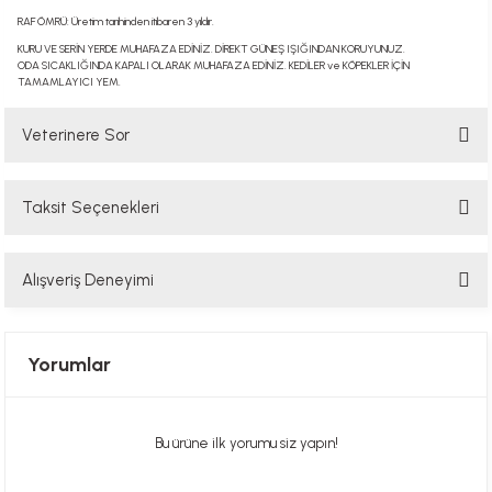
RAF ÖMRÜ: Üretim tarihinden itibaren 3 yıldır.
KURU VE SERİN YERDE MUHAFAZA EDİNİZ. DİREKT GÜNEŞ IŞIĞINDAN KORUYUNUZ.
ODA SICAKLIĞINDA KAPALI OLARAK MUHAFAZA EDİNİZ. KEDİLER ve KÖPEKLER İÇİN
TAMAMLAYICI YEM.
Veterinere Sor
Taksit Seçenekleri
Sorularınızı buradan sorabilirsiniz. Veteriner ekibimiz en kısa sürede
sorunuzu yanıtlayacaktır
Alışveriş Deneyimi
Soru Sor
Hızlı davranış , taze mama teşekkür ediyorum
Yorumlar
Alla Sakaoğlu | 27/08/2025
her sey harika, tesekkurler
Bu ürüne ilk yorumu siz yapın!
E... T... | 05/05/2025