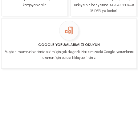
kargoya verilir.
Türkiye’nin her yerine KARGO BEDAVA!
Ürünüm sorunsuz bir hasarsız bir şekilde elime
(18 DESİ ye kadar)
ulaştı teşekkürler
U... t... | 04/02/2025
Mükemmel
GOOGLE YORUMLARIMIZI OKUYUN
Hafize Eldemir | 24/01/2025
Müşteri memnuniyetimiz bizim için çok değerli! Hakkımızdaki Google yorumlarını
okumak için burayı tıklayabilirsiniz
Mükemmel
H... B... | 24/01/2025
Üye Ol
İletişim
İade & İptal Koşulları
Kişisel Veriler Politikası
Deneyimini Paylaş
Diğer yorumları göster
Hakkımızda
Mesafeli Satış Sözleşmesi
Gizlilik ve Güvenlik
0312 394 0 443
Bizi Takip Edin