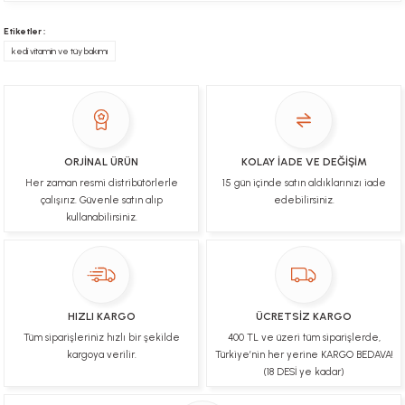
Gercekten paketleme ve kargo hizi cok iyiydi
hediyeniz icin cok tesekkur ederim
Etiketler :
kedi vitamin ve tüy bakımı
YİGİDİM İNAK | 03/04/2025
İşlerinde başarılılar, çok memnunum. Kaliteli orijinal
ürünler
B... N... | 19/03/2025
ORJİNAL ÜRÜN
KOLAY İADE VE DEĞİŞİM
Her zaman resmi distribütörlerle
15 gün içinde satın aldıklarınızı iade
Çok hızlı bir şekilde tarafıma gönderildi Ürün
paketleme çok güzeldi Hediye için de Ayriyeten
çalışırız. Güvenle satın alıp
edebilirsiniz.
Teşekkür ederim fiyatta gayet uygun
kullanabilirsiniz.
Ulviye tosun | 08/02/2025
Orijinal ürün gönderdiğine inandığım bir firma ve
kargoları ile yakından ilgileniyorlar.
HIZLI KARGO
ÜCRETSİZ KARGO
B... A... | 07/02/2025
Tüm siparişleriniz hızlı bir şekilde
400 TL ve üzeri tüm siparişlerde,
kargoya verilir.
Türkiye’nin her yerine KARGO BEDAVA!
Ürünüm sorunsuz bir hasarsız bir şekilde elime
(18 DESİ ye kadar)
ulaştı teşekkürler