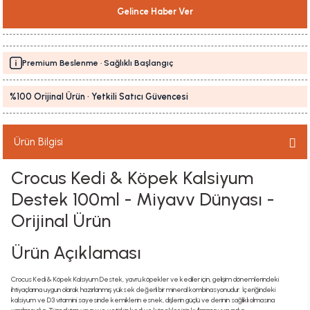
Gelince Haber Ver
Premium Beslenme · Sağlıklı Başlangıç
%100 Orijinal Ürün · Yetkili Satıcı Güvencesi
Ürün Bilgisi
Crocus Kedi & Köpek Kalsiyum
Destek 100ml - Miyavv Dünyası -
Orijinal Ürün
Ürün Açıklaması
Crocus Kedi & Köpek Kalsiyum Destek, yavru köpekler ve kediler için, gelişim dönemlerindeki
ihtiyaçlarına uygun olarak hazırlanmış yüksek değerli bir mineral kombinasyonudur. İçeriğindeki
kalsiyum ve D3 vitamini sayesinde kemiklerin esnek, dişlerin güçlü ve derinin sağlıklı olmasına