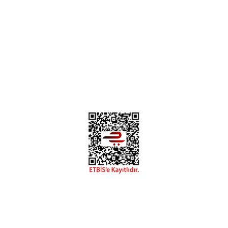
0312 394 0 443
Bizi Takip Edin
Instagram
Facebook
Copyright 2018 miyavv.com BFS A.Ş Kuruluşudur
Tüm Kredi Kartı Bilgileriniz 256bit SSL Sertifikası ile korunmaktadır.