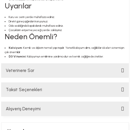
Uyarılar
Kuru ve serin yerde muhafaza ediniz.
Direkt güneş ışığından koruyunuz.
Oda sıcaklığında kapalı olarak muhafaza ediniz.
Çocukların erişemeyeceği yerde saklayınız.
Neden Önemli?
Kalsiyum
: Kemik ve dişlerin temel yapı taşıdır. Yeterli kalsiyum alımı, sağlıklı bir iskelet sistemi için
çok önemlidir.
D3 Vitamini
: Kalsiyumun emilimine yardımcı olur ve kemik sağlığını destekler.
Veterinere Sor
Taksit Seçenekleri
Sorularınızı buradan sorabilirsiniz. Veteriner ekibimiz en kısa sürede
sorunuzu yanıtlayacaktır
Alışveriş Deneyimi
Soru Sor
Hızlı davranış , taze mama teşekkür ediyorum