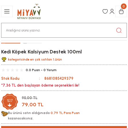
0
Kedi Köpek Kalsiyum Destek 100ml
kategorisinde en çok satılan 1.ürün
0.0 Puan - 0 Yorum
Stok Kodu
8681085429379
*7,36 TL den başlayan ödeme seçenekleri ile!
95,00 TL
%17
79,00 TL
Bu ürünü satın aldığınızda
0,79 TL Para Puan
kazanacaksınız.