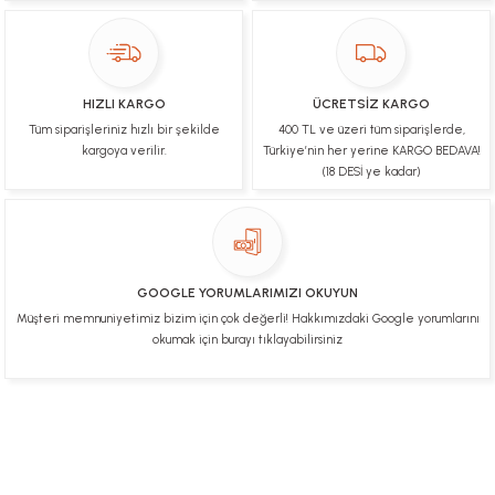
Ulviye tosun | 08/02/2025
Orijinal ürün gönderdiğine inandığım bir firma ve
kargoları ile yakından ilgileniyorlar.
HIZLI KARGO
ÜCRETSİZ KARGO
B... A... | 07/02/2025
Tüm siparişleriniz hızlı bir şekilde
400 TL ve üzeri tüm siparişlerde,
kargoya verilir.
Türkiye’nin her yerine KARGO BEDAVA!
Ürünüm sorunsuz bir hasarsız bir şekilde elime
(18 DESİ ye kadar)
ulaştı teşekkürler
U... t... | 04/02/2025
Mükemmel
GOOGLE YORUMLARIMIZI OKUYUN
Hafize Eldemir | 24/01/2025
Müşteri memnuniyetimiz bizim için çok değerli! Hakkımızdaki Google yorumlarını
okumak için burayı tıklayabilirsiniz
Mükemmel
H... B... | 24/01/2025
Üye Ol
İletişim
İade & İptal Koşulları
Kişisel Veriler Politikası
Deneyimini Paylaş
Diğer yorumları göster
Hakkımızda
Mesafeli Satış Sözleşmesi
Gizlilik ve Güvenlik